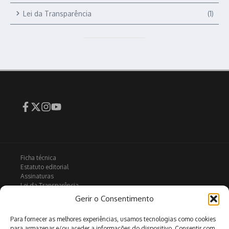
Lei da Transparência
(1)
Ficha técnica
Estatuto editorial
Assinaturas
Lei da Transparência
Contactos
Gerir o Consentimento
Política de privacidade
Política de Cookies
Para fornecer as melhores experiências, usamos tecnologias como cookies
para armazenar e/ou aceder a informações do dispositivo. Consentir com