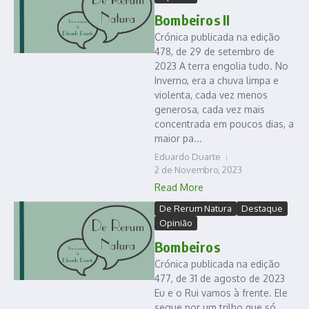
Bombeiros II
Crónica publicada na edição
478, de 29 de setembro de
2023 A terra engolia tudo. No
Inverno, era a chuva limpa e
violenta, cada vez menos
generosa, cada vez mais
concentrada em poucos dias, a
maior pa...
Eduardo Duarte
2 de Novembro, 2023
Read More
De Rerum Natura
Destaque
Opinião
Bombeiros
Crónica publicada na edição
477, de 31 de agosto de 2023
Eu e o Rui vamos à frente. Ele
segue por um trilho que só