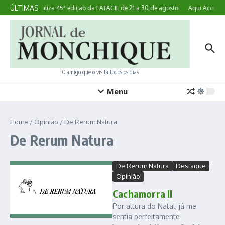
Ir para o conteúdo
ÚLTIMAS
Lagoa realiza 45ª edição da FATACIL de 21 a 30 de agosto
Aqui Acontece
O amigo que o visita todos os dias
Menu
Home
/
Opinião
/
De Rerum Natura
De Rerum Natura
De Rerum Natura
Destaque
Opinião
Cachamorra II
Por altura do Natal, já me
sentia perfeitamente