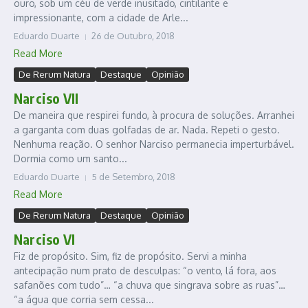
ouro, sob um céu de verde inusitado, cintilante e
impressionante, com a cidade de Arle...
Eduardo Duarte
26 de Outubro, 2018
Read More
De Rerum Natura
Destaque
Opinião
Narciso VII
De maneira que respirei fundo, à procura de soluções. Arranhei
a garganta com duas golfadas de ar. Nada. Repeti o gesto.
Nenhuma reação. O senhor Narciso permanecia imperturbável.
Dormia como um santo...
Eduardo Duarte
5 de Setembro, 2018
Read More
De Rerum Natura
Destaque
Opinião
Narciso VI
Fiz de propósito. Sim, fiz de propósito. Servi a minha
antecipação num prato de desculpas: “o vento, lá fora, aos
safanões com tudo”… “a chuva que singrava sobre as ruas”…
“a água que corria sem cessa...