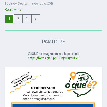
Eduardo Duarte
9 de Julho, 2018
Read More
1
2
3
PARTICIPE
CLIQUE na imagem ou acede pelo link:
https://forms.gle/upgF1ChjpuXjmuFY8