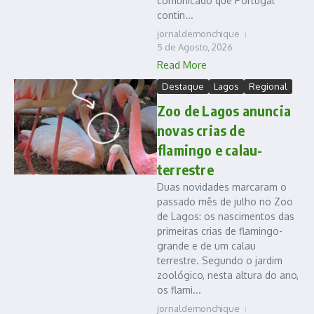
comunicado que Portugal
contin...
jornaldemonchique
5 de Agosto, 2026
Read More
Destaque
Lagos
Regional
Zoo de Lagos anuncia
novas crias de
flamingo e calau-
terrestre
Duas novidades marcaram o
passado mês de julho no Zoo
de Lagos: os nascimentos das
primeiras crias de flamingo-
grande e de um calau
terrestre. Segundo o jardim
zoológico, nesta altura do ano,
os flami...
jornaldemonchique