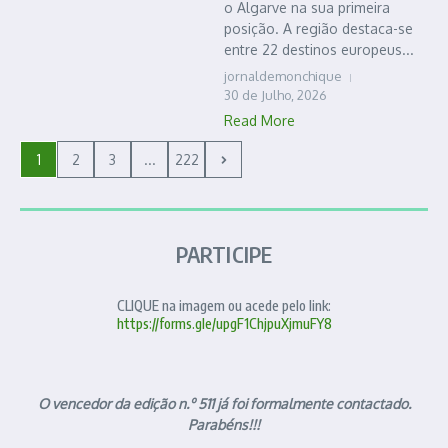
o Algarve na sua primeira
posição. A região destaca-se
entre 22 destinos europeus...
jornaldemonchique
30 de Julho, 2026
Read More
1
2
3
...
222
PARTICIPE
CLIQUE na imagem ou acede pelo link:
https://forms.gle/upgF1ChjpuXjmuFY8
O vencedor da edição n.º 511 já foi formalmente contactado.
Parabéns!!!