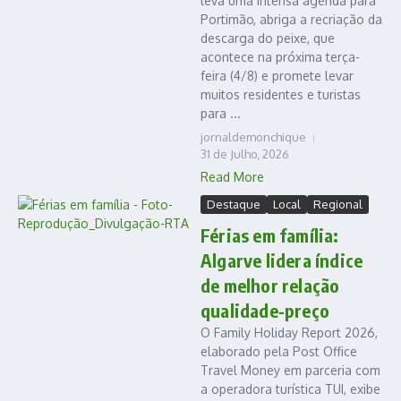
leva uma intensa agenda para
Portimão, abriga a recriação da
descarga do peixe, que
acontece na próxima terça-
feira (4/8) e promete levar
muitos residentes e turistas
para ...
jornaldemonchique
31 de Julho, 2026
Read More
Destaque
Local
Regional
Férias em família:
Algarve lidera índice
de melhor relação
qualidade-preço
O Family Holiday Report 2026,
elaborado pela Post Office
Travel Money em parceria com
a operadora turística TUI, exibe