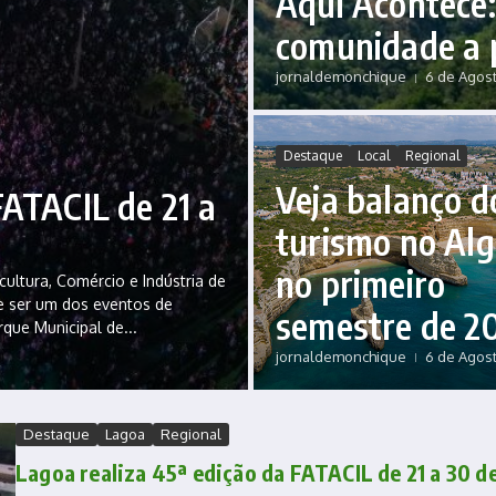
Aqui Acontece
comunidade a 
jornaldemonchique
6 de Agost
Destaque
Local
Regional
Veja balanço d
FATACIL de 21 a
turismo no Al
no primeiro
cultura, Comércio e Indústria de
te ser um dos eventos de
semestre de 2
rque Municipal de...
jornaldemonchique
6 de Agost
Destaque
Lagoa
Regional
Lagoa realiza 45ª edição da FATACIL de 21 a 30 d