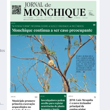
dos
...