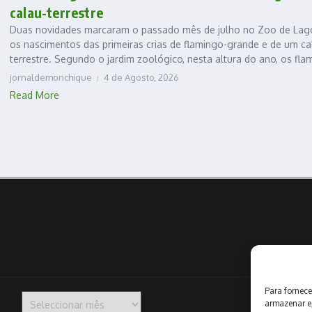
calau-terrestre
Duas novidades marcaram o passado mês de julho no Zoo de Lag
os nascimentos das primeiras crias de flamingo-grande e de um ca
terrestre. Segundo o jardim zoológico, nesta altura do ano, os flami
jornaldemonchique
4 de Agosto, 2026
Read More
Para fornece
Arquivo
armazenar e