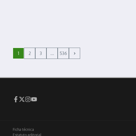
1
2
3
...
536
Ficha técnica
Estatuto editorial