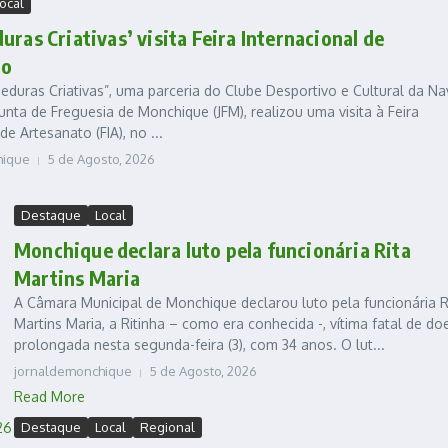
ocal
uras Criativas’ visita Feira Internacional de
to
duras Criativas”, uma parceria do Clube Desportivo e Cultural da Na
unta de Freguesia de Monchique (JFM), realizou uma visita à Feira
de Artesanato (FIA), no ...
hique
5 de Agosto, 2026
Destaque
Local
Monchique declara luto pela funcionária Rita
Martins Maria
A Câmara Municipal de Monchique declarou luto pela funcionária R
Martins Maria, a Ritinha – como era conhecida -, vítima fatal de d
prolongada nesta segunda-feira (3), com 34 anos. O lut...
jornaldemonchique
5 de Agosto, 2026
Read More
Destaque
Local
Regional