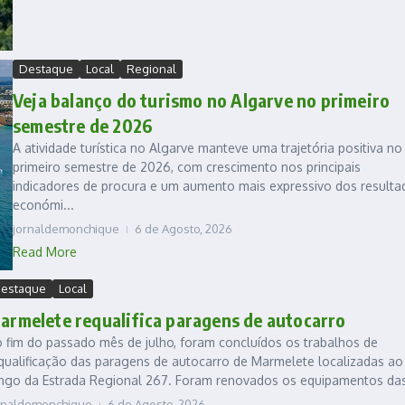
Destaque
Local
Regional
Veja balanço do turismo no Algarve no primeiro
semestre de 2026
A atividade turística no Algarve manteve uma trajetória positiva no
primeiro semestre de 2026, com crescimento nos principais
indicadores de procura e um aumento mais expressivo dos resulta
económi...
jornaldemonchique
6 de Agosto, 2026
Read More
estaque
Local
armelete requalifica paragens de autocarro
 fim do passado mês de julho, foram concluídos os trabalhos de
qualificação das paragens de autocarro de Marmelete localizadas ao
ngo da Estrada Regional 267. Foram renovados os equipamentos das
rnaldemonchique
6 de Agosto, 2026