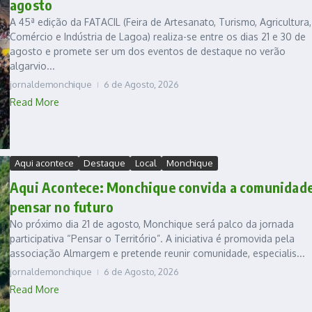
agosto
A 45ª edição da FATACIL (Feira de Artesanato, Turismo, Agricultura,
Comércio e Indústria de Lagoa) realiza-se entre os dias 21 e 30 de
agosto e promete ser um dos eventos de destaque no verão
algarvio...
jornaldemonchique
6 de Agosto, 2026
Read More
Aqui acontece
Destaque
Local
Monchique
Aqui Acontece: Monchique convida a comunidade
pensar no futuro
No próximo dia 21 de agosto, Monchique será palco da jornada
participativa “Pensar o Território”. A iniciativa é promovida pela
associação Almargem e pretende reunir comunidade, especialis...
jornaldemonchique
6 de Agosto, 2026
Read More