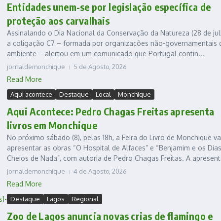
Entidades unem-se por legislação específica de
proteção aos carvalhais
Assinalando o Dia Nacional da Conservação da Natureza (28 de jul
a coligação C7 – formada por organizações não-governamentais 
ambiente – alertou em um comunicado que Portugal contin...
jornaldemonchique
5 de Agosto, 2026
Read More
Aqui acontece
Destaque
Local
Monchique
Aqui Acontece: Pedro Chagas Freitas apresenta
livros em Monchique
No próximo sábado (8), pelas 18h, a Feira do Livro de Monchique va
apresentar as obras “O Hospital de Alfaces” e “Benjamim e os Dia
Cheios de Nada”, com autoria de Pedro Chagas Freitas. A apresenta
jornaldemonchique
4 de Agosto, 2026
Read More
Destaque
Lagos
Regional
Zoo de Lagos anuncia novas crias de flamingo e