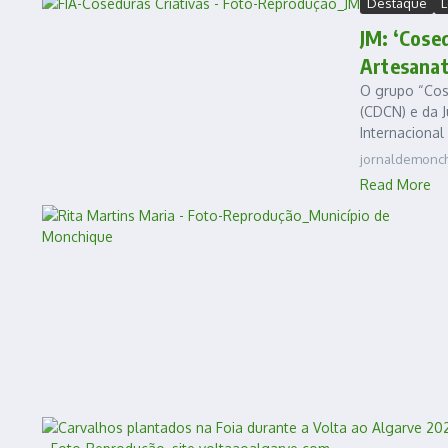
Destaque
L
JM: ‘Cosed
Artesana
O grupo “Cose
(CDCN) e da J
Internacional 
jornaldemonc
Read More