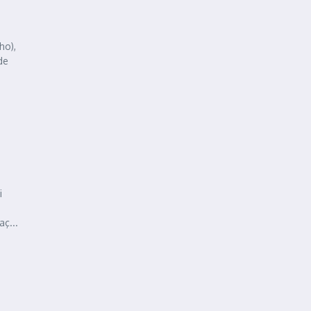
ho),
de
i
s
ç...