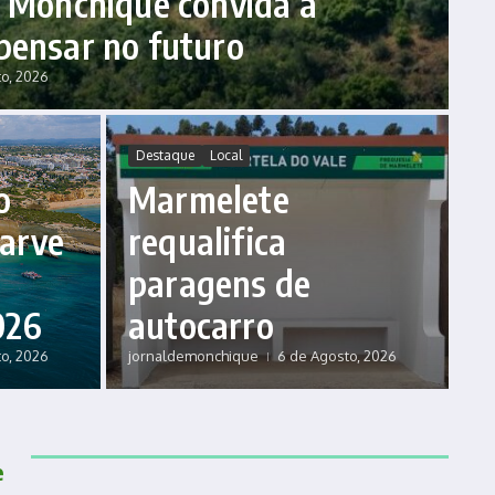
: Monchique convida a
pensar no futuro
o, 2026
Destaque
Local
o
Marmelete
garve
requalifica
paragens de
026
autocarro
o, 2026
jornaldemonchique
6 de Agosto, 2026
e