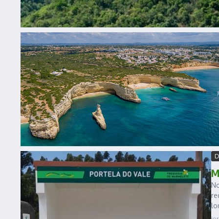
D
M
No
re
lo
jo