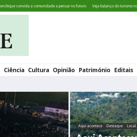
ue convida a comunidade a pensar no futuro
Veja balanço do turismo no Algar
l
Ciência
Cultura
Opinião
Património
Editais
Aqui acontece
Destaque
Local