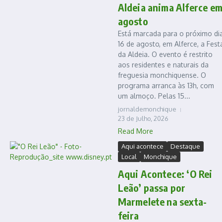
Aldeia anima Alferce e
agosto
Está marcada para o próximo di
16 de agosto, em Alferce, a Fest
da Aldeia. O evento é restrito
aos residentes e naturais da
freguesia monchiquense. O
programa arranca às 13h, com
um almoço. Pelas 15...
jornaldemonchique
23 de Julho, 2026
Read More
Aqui acontece
Destaque
Local
Monchique
Aqui Acontece: ‘O Rei
Leão’ passa por
Marmelete na sexta-
feira