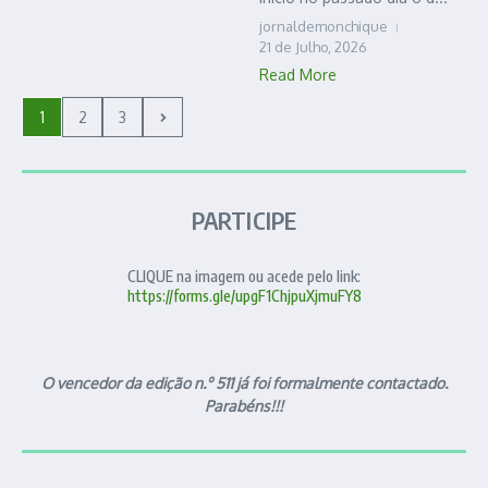
jornaldemonchique
21 de Julho, 2026
Read More
1
2
3
PARTICIPE
CLIQUE na imagem ou acede pelo link:
https://forms.gle/upgF1ChjpuXjmuFY8
O vencedor da edição n.º 511 já foi formalmente contactado.
Parabéns!!!