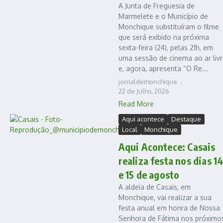
A Junta de Freguesia de
Marmelete e o Município de
Monchique substituíram o filme
que será exibido na próxima
sexta-feira (24), pelas 21h, em
uma sessão de cinema ao ar livr
e, agora, apresenta “O Re...
jornaldemonchique
22 de Julho, 2026
Read More
Aqui acontece
Destaque
Local
Monchique
Aqui Acontece: Casais
realiza festa nos dias 1
e 15 de agosto
A aldeia de Casais, em
Monchique, vai realizar a sua
festa anual em honra de Nossa
Senhora de Fátima nos próximo