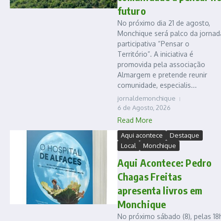
futuro
No próximo dia 21 de agosto,
Monchique será palco da jornad
participativa “Pensar o
Território”. A iniciativa é
promovida pela associação
Almargem e pretende reunir
comunidade, especialis...
jornaldemonchique
6 de Agosto, 2026
Read More
Aqui acontece
Destaque
Local
Monchique
Aqui Acontece: Pedro
Chagas Freitas
apresenta livros em
Monchique
No próximo sábado (8), pelas 18h