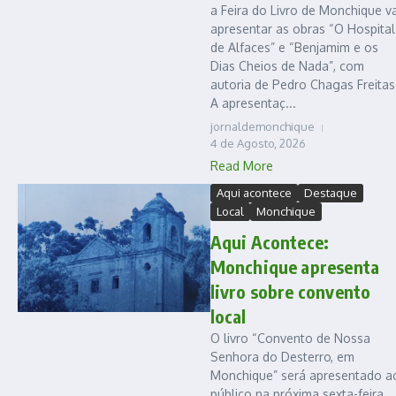
a Feira do Livro de Monchique va
apresentar as obras “O Hospital
de Alfaces” e “Benjamim e os
Dias Cheios de Nada”, com
autoria de Pedro Chagas Freitas
A apresentaç...
jornaldemonchique
4 de Agosto, 2026
Read More
Aqui acontece
Destaque
Local
Monchique
Aqui Acontece:
Monchique apresenta
livro sobre convento
local
O livro “Convento de Nossa
Senhora do Desterro, em
Monchique” será apresentado a
público na próxima sexta-feira