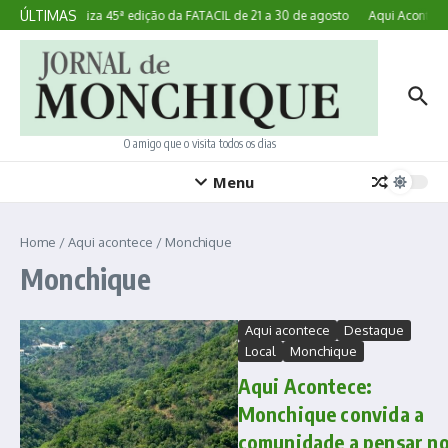
Ir para o conteúdo
ÚLTIMAS
Lagoa realiza 45ª edição da FATACIL de 21 a 30 de agosto
Aqui Acontece:
O amigo que o visita todos os dias
Menu
Home
/
Aqui acontece
/
Monchique
Monchique
Aqui acontece
Destaque
Local
Monchique
Aqui Acontece:
Monchique convida a
comunidade a pensar n