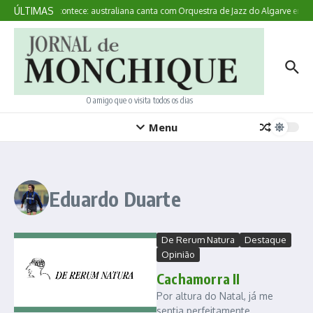
Ir para o conteúdo
ÚLTIMAS
Aqui Acontece: australiana canta com Orquestra de Jazz do Algarve em 
O amigo que o visita todos os dias
Menu
Eduardo Duarte
De Rerum Natura
Destaque
Opinião
Cachamorra II
Por altura do Natal, já me
sentia perfeitamente