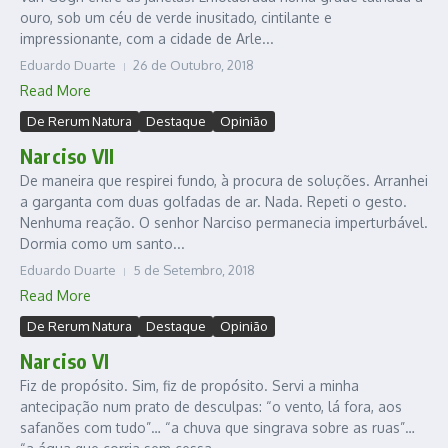
ouro, sob um céu de verde inusitado, cintilante e
impressionante, com a cidade de Arle...
Eduardo Duarte
26 de Outubro, 2018
Read More
De Rerum Natura
Destaque
Opinião
Narciso VII
De maneira que respirei fundo, à procura de soluções. Arranhei
a garganta com duas golfadas de ar. Nada. Repeti o gesto.
Nenhuma reação. O senhor Narciso permanecia imperturbável.
Dormia como um santo...
Eduardo Duarte
5 de Setembro, 2018
Read More
De Rerum Natura
Destaque
Opinião
Narciso VI
Fiz de propósito. Sim, fiz de propósito. Servi a minha
antecipação num prato de desculpas: “o vento, lá fora, aos
safanões com tudo”… “a chuva que singrava sobre as ruas”…