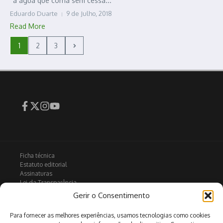
“a água que corria sem cessa...
Eduardo Duarte
9 de Julho, 2018
Read More
1
2
3
Ficha técnica
Estatuto editorial
Assinaturas
Lei da Transparência
Contactos
Gerir o Consentimento
Política de privacidade
Política de Cookies
Para fornecer as melhores experiências, usamos tecnologias como cookies