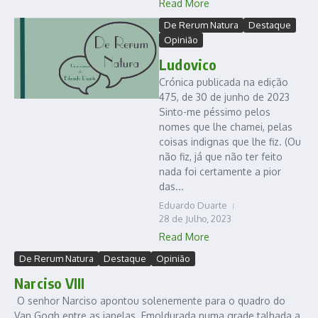
Read More
De Rerum Natura
Destaque
Opinião
Ludovico
Crónica publicada na edição
475, de 30 de junho de 2023
Sinto-me péssimo pelos
nomes que lhe chamei, pelas
coisas indignas que lhe fiz. (Ou
não fiz, já que não ter feito
nada foi certamente a pior
das...
Eduardo Duarte
28 de Julho, 2023
Read More
De Rerum Natura
Destaque
Opinião
Narciso VIII
O senhor Narciso apontou solenemente para o quadro do
Van Gogh entre as janelas. Emoldurada numa grade talhada a