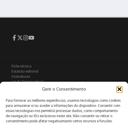
Ficha técnica
Estatuto editorial
Assinaturas
Lei da Transparência
Contactos
Gerir o Consentimento
Política de privacidade
Política de Cookies
Para fornecer as melhores experiências, usamos tecnologias como cookies
para armazenar e/ou aceder a informações do dispositivo. Consentir com
essas tecnologias nos permitirá processar dados, como comportamento
de navegação ou IDs exclusivos neste site. Não consentir ou retirar o
Arquivo
consentimento pode afetar negativamante certos recursos e funções.