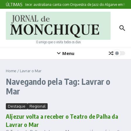
Ir para o conteúdo
ÚLTIMAS
Aqui Acontece: australiana canta com Orquestra de Jazz do Algarve em Monc
O amigo que o visita todos os dias
Menu
Home
/
Lavrar o Mar
Navegando pela Tag: Lavrar o
Mar
Destaque
Regional
Aljezur volta a receber o Teatro de Palha da
Lavrar o Mar