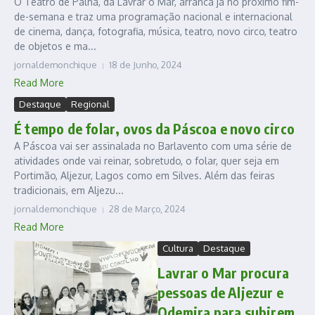
O Teatro de Palha, da Lavrar o Mar, arranca já no próximo fim-
de-semana e traz uma programação nacional e internacional
de cinema, dança, fotografia, música, teatro, novo circo, teatro
de objetos e ma...
jornaldemonchique
18 de Junho, 2024
Read More
Destaque
Regional
É tempo de folar, ovos da Páscoa e novo circo
A Páscoa vai ser assinalada no Barlavento com uma série de
atividades onde vai reinar, sobretudo, o folar, quer seja em
Portimão, Aljezur, Lagos como em Silves. Além das feiras
tradicionais, em Aljezu...
jornaldemonchique
28 de Março, 2024
Read More
Cultura
Destaque
Lavrar o Mar procura
pessoas de Aljezur e
Odemira para subirem