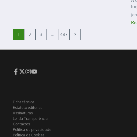
A 
lu
jo
Re
1
2
3
...
487
Ficha técnica
Estatuto editorial
Assinaturas
Lei da Transparência
Contactos
Política de privacidade
Política de Cookies