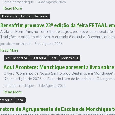
jornaldemonchique
4 de Agosto, 2026
Read More
Destaque
Lagos
Regional
Bensafrim promove 23ª edição da feira FETAAL em
A vila de Bensafrim, no concelho de Lagos, promove, entre sexta-feir
Tradições e Artes do Algarve). A entrada é gratuita. O evento, que est
jornaldemonchique
3 de Agosto, 2026
Read More
Aqui acontece
Destaque
Local
Monchique
Aqui Acontece: Monchique apresenta livro sobre 
O livro “Convento de Nossa Senhora do Desterro, em Monchique” se
17h, na edição de 2026 da Feira do Livro de Monchique. O lançamen
jornaldemonchique
3 de Agosto, 2026
Read More
estaque
Local
iretora do Agrupamento de Escolas de Monchique 