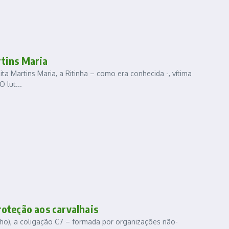
rtins Maria
ta Martins Maria, a Ritinha – como era conhecida -, vítima
 lut...
roteção aos carvalhais
lho), a coligação C7 – formada por organizações não-