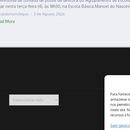
cerimónia de tomada de posse da diretora do Agrupamento de Escolas
gar nesta terça-feira (4), às 18h30, na Escola Básica Manuel do Nascim
rnaldemonchique
3 de Agosto, 2026
ad More
Para fornece
Arquivo
armazenar e
nos permiti
neste site. 
recursos e f
Gerir serviço