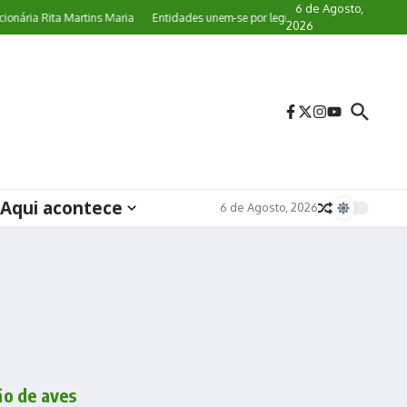
6 de Agosto,
ária Rita Martins Maria
Entidades unem-se por legislação específica de proteçã
2026
Aqui acontece
6 de Agosto, 2026
ão de aves