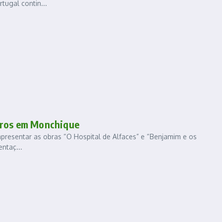
ugal contin...
ivros em Monchique
 apresentar as obras “O Hospital de Alfaces” e “Benjamim e os
ntaç...