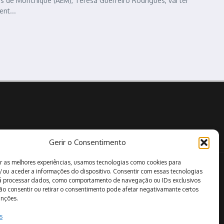
 de Monchique (AEM), Teresa Guerreiro Rodrigues, vai ter
ent...
Gerir o Consentimento
r as melhores experiências, usamos tecnologias como cookies para
Pesquisar
/ou aceder a informações do dispositivo. Consentir com essas tecnologias
rá processar dados, como comportamento de navegação ou IDs exclusivos
Não consentir ou retirar o consentimento pode afetar negativamante certos
unções.
s