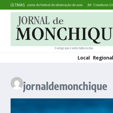
Ir para o conteúdo
ÚLTIMAS
es divulga programa do festival de observação de aves
JM: ‘Coseduras Criativa
O amigo que o visita todos os dias
Local
Regiona
jornaldemonchique