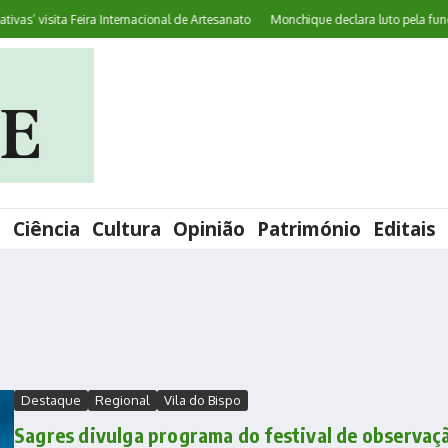
s’ visita Feira Internacional de Artesanato
Monchique declara luto pela funcion
l
Ciência
Cultura
Opinião
Património
Editais
Destaque
Regional
Vila do Bispo
Sagres divulga programa do festival de observaç