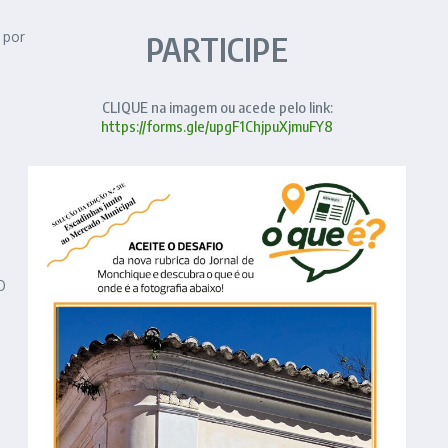
 por
PARTICIPE
CLIQUE na imagem ou acede pelo link:
https://forms.gle/upgF1ChjpuXjmuFY8
O