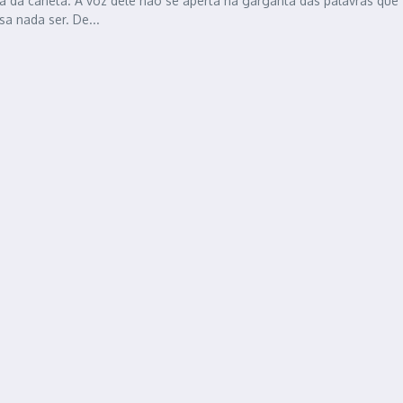
a da caneta. A voz dele não se aperta na garganta das palavras que
a nada ser. De...