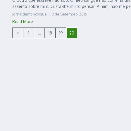
O outro que escreve não sou. O meu sangue não corre na tint
assenta sobre mim. Custa-lhe muito pensar. A mim, não me pes
jornaldemonchique
9 de Setembro, 2015
Read More
1
...
18
19
20