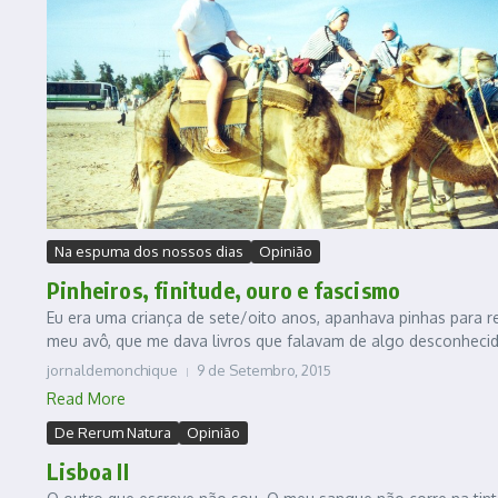
Na espuma dos nossos dias
Opinião
Pinheiros, finitude, ouro e fascismo
Eu era uma criança de sete/oito anos, apanhava pinhas para r
meu avô, que me dava livros que falavam de algo desconhecido
jornaldemonchique
9 de Setembro, 2015
Read More
De Rerum Natura
Opinião
Lisboa II