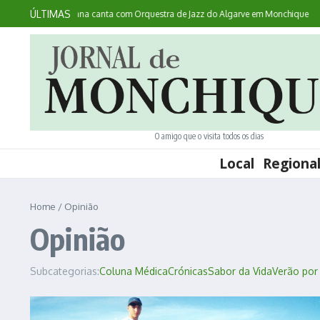
Ir para o conteúdo
ÚLTIMAS
ntece: australiana canta com Orquestra de Jazz do Algarve em Monchique
Noi
O amigo que o visita todos os dias
Local
Regiona
Home
/
Opinião
Opinião
Subcategorias:
Coluna Médica
Crónicas
Sabor da Vida
Verão por 