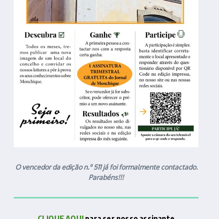
O vencedor da edição n.º 511 já foi formalmente contactado.
Parabéns!!!
CLIQUE AQUI
para ser nosso assinante