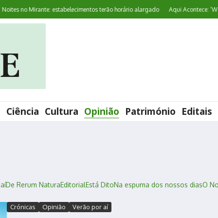
tes no Mirante: estabelecimentos terão horário alargado
Aqui Acontece: ‘World
l
Ciência
Cultura
Opinião
Património
Editais
aí
De Rerum Natura
Editorial
Está Dito
Na espuma dos nossos dias
O No
Crónicas
Opinião
Verão por aí