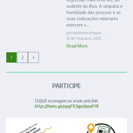
sudeste da Ásia. A simpatia e
humildade das pessoas e as
suas civilizações milenares
exercem s...
jornaldemonchique
12 de Outubro, 2015
Read More
1
2
PARTICIPE
CLIQUE na imagem ou acede pelo link:
https://forms.gle/upgF1ChjpuXjmuFY8