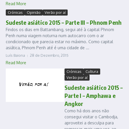
Read More
Crónicas
Opinião
Verão por aí
Sudeste asiático 2015 – Parte III – Phnom Penh
Findos os dias em Battambang, segui até à capital Phnom
Penh numa viagem noturna num autocarro com o ar
condicionado que parecia estar no máximo. Como capital
asiática, Phnom Penh até é uma cidade de ...
Luís Baiona
28 de Dezembro, 2015
Read More
Crónicas
Cultura
Verão por aí
Sudeste asiático 2015 –
Parte I – Amphawa e
Angkor
Como há dois anos não
consegui visitar o Cambodja,
aproveitei a desculpa para
regressar, mais uma vez, ao