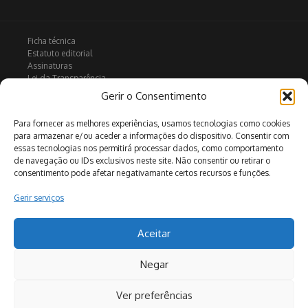
Ficha técnica
Estatuto editorial
Assinaturas
Lei da Transparência
Contactos
Gerir o Consentimento
Política de privacidade
Política de Cookies
Para fornecer as melhores experiências, usamos tecnologias como cookies
para armazenar e/ou aceder a informações do dispositivo. Consentir com
essas tecnologias nos permitirá processar dados, como comportamento
de navegação ou IDs exclusivos neste site. Não consentir ou retirar o
Arquivo
consentimento pode afetar negativamante certos recursos e funções.
Gerir serviços
Pesquisar
Aceitar
Negar
Ver preferências
Copyright © [2026] [www.jornaldemonchique.pt] | Desenvolvido
por
Revista de Notícias X