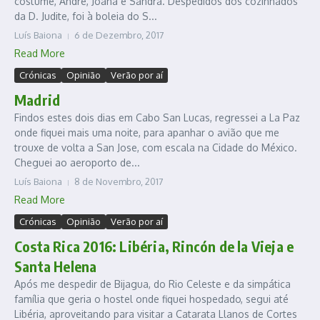
costume, André, Joana e Sandra. Despedidos dos cozinhados
da D. Judite, foi à boleia do S...
Luís Baiona
6 de Dezembro, 2017
Read More
Crónicas
Opinião
Verão por aí
Madrid
Findos estes dois dias em Cabo San Lucas, regressei a La Paz
onde fiquei mais uma noite, para apanhar o avião que me
trouxe de volta a San Jose, com escala na Cidade do México.
Cheguei ao aeroporto de...
Luís Baiona
8 de Novembro, 2017
Read More
Crónicas
Opinião
Verão por aí
Costa Rica 2016: Libéria, Rincón de la Vieja e
Santa Helena
Após me despedir de Bijagua, do Rio Celeste e da simpática
família que geria o hostel onde fiquei hospedado, segui até
Libéria, aproveitando para visitar a Catarata Llanos de Cortes