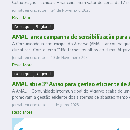
Colaboração Técnica e Financeira, num valor de cerca de 1,2 mi
jornaldemonchique
24 de Novembro, 2023
Read More
Destaque
Regional
AMAL lança campanha de sensibilização para a
A Comunidade Intermunicipal do Algarve (AMAL) lançou na quar
climáticas. Com o lema “Não feches os olhos ao clima. Algarv
jornaldemonchique
10 de Novembro, 2023
Read More
Destaque
Regional
AMAL abre 3º Aviso para gestão eficiente de 
A AMAL – Comunidade Intermunicipal do Algarve acaba de lança
promovam a gestão eficiente dos sistemas de abastecimento d
jornaldemonchique
11 de Julho, 2023
Read More