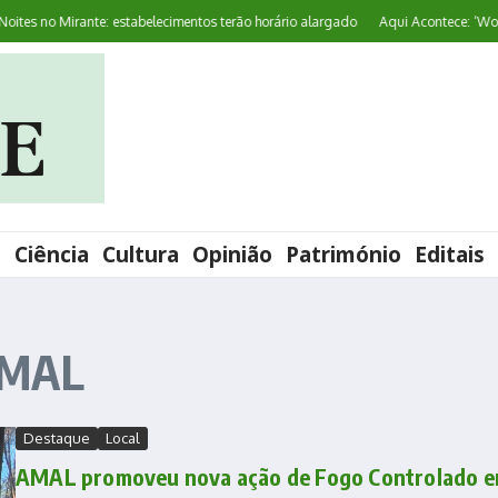
s no Mirante: estabelecimentos terão horário alargado
Aqui Acontece: ‘World P
l
Ciência
Cultura
Opinião
Património
Editais
AMAL
Destaque
Local
AMAL promoveu nova ação de Fogo Controlado 