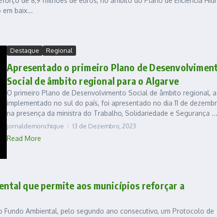
orço de 8,9 milhões de euros, no âmbito do Plano de Eficiência Hídr
 em baix...
Destaque
Regional
Apresentado o primeiro Plano de Desenvolvimen
Social de âmbito regional para o Algarve
O primeiro Plano de Desenvolvimento Social de âmbito regional, a
implementado no sul do país, foi apresentado no dia 11 de dezembr
na presença da ministra do Trabalho, Solidariedade e Segurança ..
jornaldemonchique
13 de Dezembro, 2023
Read More
tal que permite aos municípios reforçar a
o Fundo Ambiental, pelo segundo ano consecutivo, um Protocolo de