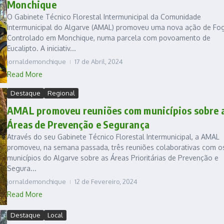
Monchique
O Gabinete Técnico Florestal Intermunicipal da Comunidade
Intermunicipal do Algarve (AMAL) promoveu uma nova ação de Fo
Controlado em Monchique, numa parcela com povoamento de
Eucalipto. A iniciativ...
jornaldemonchique
17 de Abril, 2024
Read More
Destaque
Regional
AMAL promoveu reuniões com municípios sobre 
Áreas de Prevenção e Segurança
Através do seu Gabinete Técnico Florestal Intermunicipal, a AMAL
promoveu, na semana passada, três reuniões colaborativas com o
municípios do Algarve sobre as Áreas Prioritárias de Prevenção e
Segura...
jornaldemonchique
12 de Fevereiro, 2024
Read More
Destaque
Local