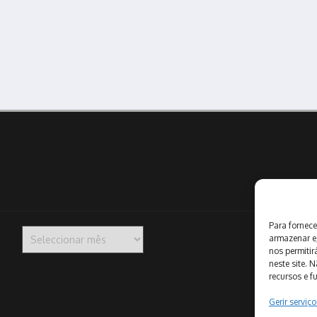
Para fornece
Arquivo
armazenar e
nos permiti
neste site. 
recursos e f
Gerir serviço