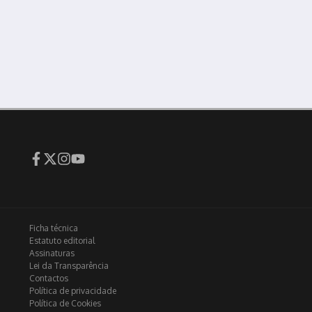
Ficha técnica
Estatuto editorial
Assinaturas
Lei da Transparência
Contactos
Política de privacidade
Política de Cookies