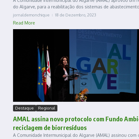
A Comunidade Intermunicipal do Algarve (AMAL) aprovou um ref
do Algarve, para a reabilitação dos sistemas de abastecimento
jornaldemonchique
18 de Dezembro, 2023
Read More
Destaque
Regional
AMAL assina novo protocolo com Fundo Ambien
reciclagem de biorresíduos
A Comunidade Intermunicipal do Algarve (AMAL) assinou com 