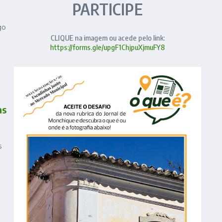
PARTICIPE
go
CLIQUE na imagem ou acede pelo link:
https://forms.gle/upgF1ChjpuXjmuFY8
as
s