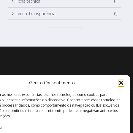
Ficha técnica
(1)
Lei da Transparência
(1)
Gerir o Consentimento
r as melhores experiências, usamos tecnologias como cookies para
Pesquisar
/ou aceder a informações do dispositivo. Consentir com essas tecnologias
rá processar dados, como comportamento de navegação ou IDs exclusivos
Não consentir ou retirar o consentimento pode afetar negativamante certos
unções.
s