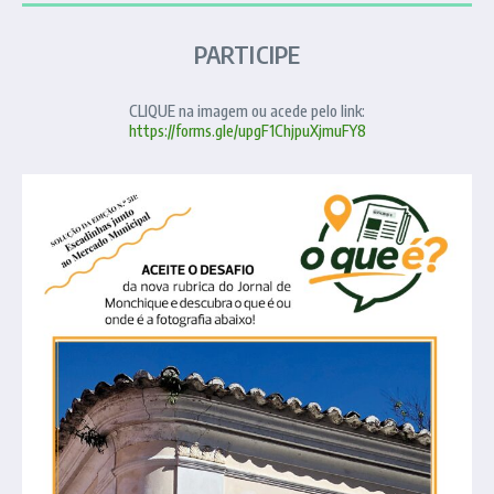
PARTICIPE
CLIQUE na imagem ou acede pelo link:
https://forms.gle/upgF1ChjpuXjmuFY8