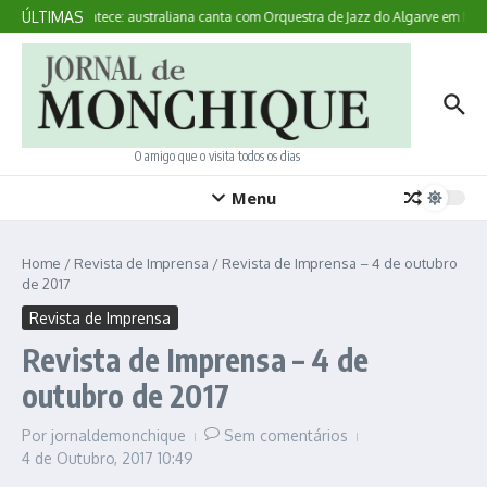
Ir para o conteúdo
ÚLTIMAS
Aqui Acontece: australiana canta com Orquestra de Jazz do Algarve em Mon
O amigo que o visita todos os dias
Menu
Home
/
Revista de Imprensa
/
Revista de Imprensa – 4 de outubro
de 2017
Revista de Imprensa
Revista de Imprensa – 4 de
outubro de 2017
Por
jornaldemonchique
Sem comentários
4 de Outubro, 2017
10:49