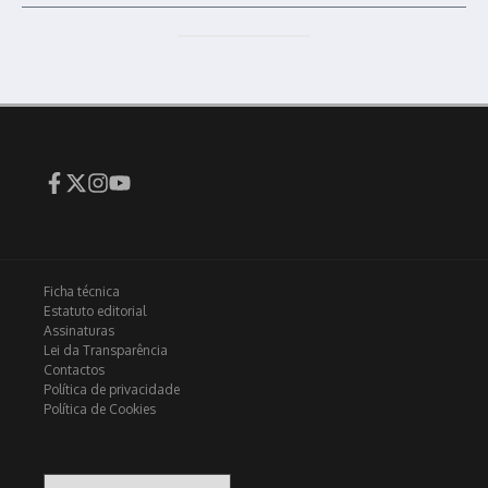
Ficha técnica
Estatuto editorial
Assinaturas
Lei da Transparência
Contactos
Política de privacidade
Política de Cookies
Arquivo