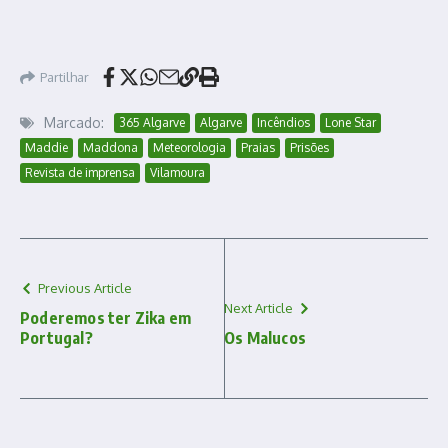
Partilhar
Marcado:
365 Algarve
Algarve
Incêndios
Lone Star
Maddie
Maddona
Meteorologia
Praias
Prisões
Revista de imprensa
Vilamoura
Previous Article
Next Article
Poderemos ter Zika em
Portugal?
Os Malucos