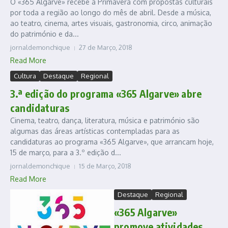
O «365 Algarve» recebe a Primavera com propostas culturais
por toda a região ao longo do mês de abril. Desde a música,
ao teatro, cinema, artes visuais, gastronomia, circo, animação
do património e da...
jornaldemonchique
27 de Março, 2018
Read More
Cultura
Destaque
Regional
3.ª edição do programa «365 Algarve» abre
candidaturas
Cinema, teatro, dança, literatura, música e património são
algumas das áreas artísticas contempladas para as
candidaturas ao programa «365 Algarve», que arrancam hoje,
15 de março, para a 3.º edição d...
jornaldemonchique
15 de Março, 2018
Read More
Destaque
Regional
«365 Algarve»
promove atividades