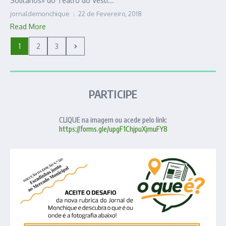
Solitários» do Teatro do Vesti...
jornaldemonchique
22 de Fevereiro, 2018
Read More
1
2
3
PARTICIPE
CLIQUE na imagem ou acede pelo link:
https://forms.gle/upgF1ChjpuXjmuFY8