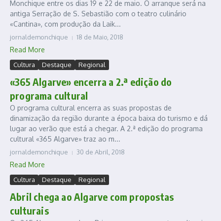
Monchique entre os dias 19 e 22 de maio. O arranque será na
antiga Serração de S. Sebastião com o teatro culinário
«Cantina», com produção da Laik...
jornaldemonchique
18 de Maio, 2018
Read More
Cultura
Destaque
Regional
«365 Algarve» encerra a 2.ª edição do
programa cultural
O programa cultural encerra as suas propostas de
dinamização da região durante a época baixa do turismo e dá
lugar ao verão que está a chegar. A 2.ª edição do programa
cultural «365 Algarve» traz ao m...
jornaldemonchique
30 de Abril, 2018
Read More
Cultura
Destaque
Regional
Abril chega ao Algarve com propostas
culturais