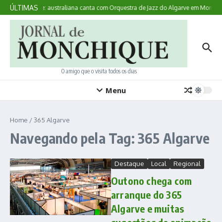
Ir para o conteúdo
ÚLTIMAS
Aqui Acontece: australiana canta com Orquestra de Jazz do Algarve em Monchiq
O amigo que o visita todos os dias
Menu
Home
/
365 Algarve
Navegando pela Tag: 365 Algarve
Destaque
Local
Regional
Outono chega com
arranque do 365
Algarve e muitas