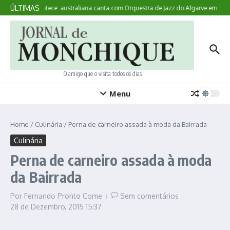
Ir para o conteúdo
ÚLTIMAS
Aqui Acontece: australiana canta com Orquestra de Jazz do Algarve em Mon
O amigo que o visita todos os dias
Menu
Home
/
Culinária
/
Perna de carneiro assada à moda da Bairrada
Culinária
Perna de carneiro assada à moda
da Bairrada
Por
Fernando Pronto Come
Sem comentários
28 de Dezembro, 2015
15:37