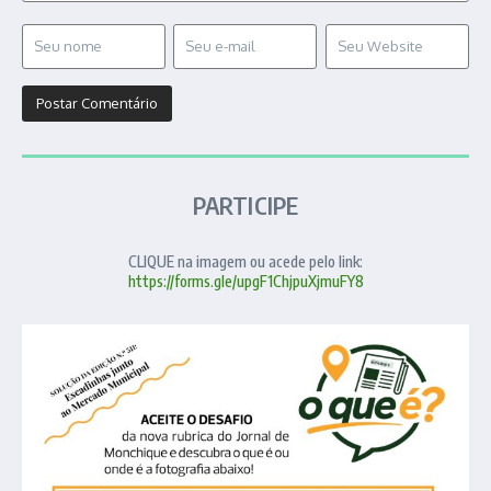
PARTICIPE
CLIQUE na imagem ou acede pelo link:
https://forms.gle/upgF1ChjpuXjmuFY8