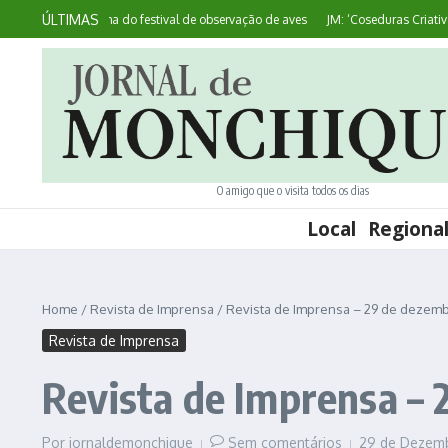
Ir para o conteúdo
ÚLTIMAS
vulga programa do festival de observação de aves
JM: ‘Coseduras Criativas’ vi
O amigo que o visita todos os dias
Local
Regiona
Home
/
Revista de Imprensa
/
Revista de Imprensa – 29 de dezemb
Revista de Imprensa
Revista de Imprensa – 
Por
jornaldemonchique
Sem comentários
29 de Dezemb