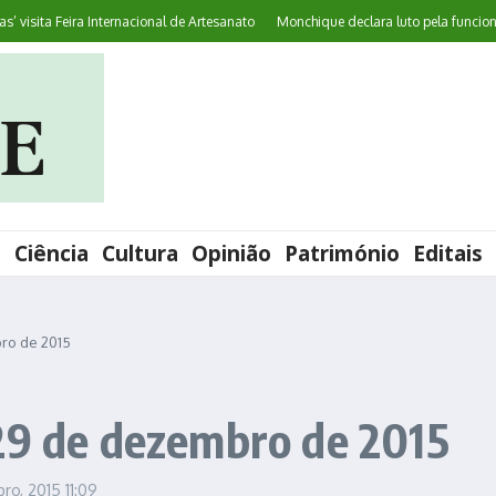
sita Feira Internacional de Artesanato
Monchique declara luto pela funcionária R
l
Ciência
Cultura
Opinião
Património
Editais
ro de 2015
29 de dezembro de 2015
ro, 2015
11:09