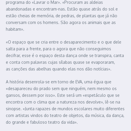
programa do «Lavrar o Mar». «Procuram as aldeias
abandonadas e encontram-nas. Estão quase atrás do sol e
estão cheias de memória, de pedras, de plantas que já não
conversam com os homens. São agora os animais que as
habitam».
«O espaço que se cria entre o desaparecimento e o que dele
salta para a frente, para o agora que não conseguimos
decifrar, esse é o espaço desta dança onde se transpira, canta
e conta com palavras cujas sílabas quase se evaporaram,
as canções das abelhas quando elas nos dão notícias».
A história desenrola-se em torno de EVA, uma égua que
«desapareceu do prado sem que ninguém, nem mesmo os
gansos, dessem por isso». Este será um «espetáculo que se
encontra com o clima que a natureza nos devolve», lê-se na
sinopse. «Junta rapazes de mundos escolares muito diferentes
com artistas vindos do teatro de objetos, da música, da dança,
do grande e fabuloso teatro da vida».