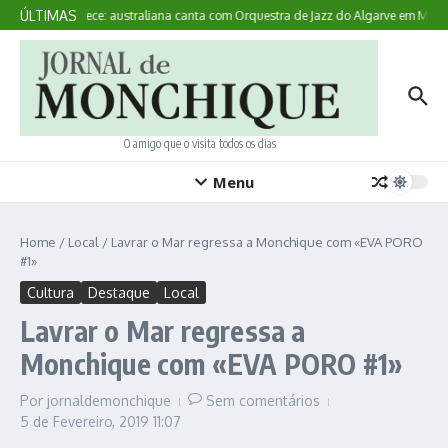
Ir para o conteúdo
ÚLTIMAS
Aqui Acontece: australiana canta com Orquestra de Jazz do Algarve em Monc
O amigo que o visita todos os dias
Menu
Home
/
Local
/
Lavrar o Mar regressa a Monchique com «EVA PORO
#1»
Cultura
Destaque
Local
Lavrar o Mar regressa a
Monchique com «EVA PORO #1»
Por
jornaldemonchique
Sem comentários
5 de Fevereiro, 2019
11:07