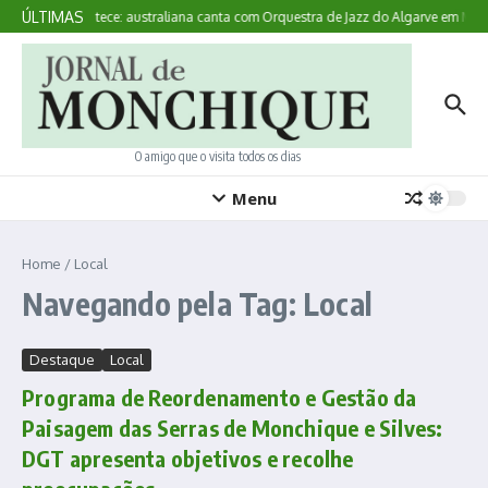
Ir para o conteúdo
ÚLTIMAS
Aqui Acontece: australiana canta com Orquestra de Jazz do Algarve em Mon
O amigo que o visita todos os dias
Menu
Home
/
Local
Navegando pela Tag: Local
Destaque
Local
Programa de Reordenamento e Gestão da
Paisagem das Serras de Monchique e Silves:
DGT apresenta objetivos e recolhe