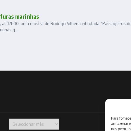
nturas marinhas
, às 17h00, uma mostra de Rodrigo Vilhena intitulada “Passageiros d
inhas q...
Para fornece
Arquivo
armazenar e
nos permiti