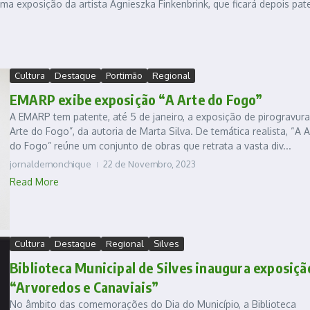
 uma exposição da artista Agnieszka Finkenbrink, que ficará depois pat
Cultura
Destaque
Portimão
Regional
EMARP exibe exposição “A Arte do Fogo”
A EMARP tem patente, até 5 de janeiro, a exposição de pirogravura
Arte do Fogo”, da autoria de Marta Silva. De temática realista, “A A
do Fogo” reúne um conjunto de obras que retrata a vasta div...
jornaldemonchique
22 de Novembro, 2023
Read More
Cultura
Destaque
Regional
Silves
Biblioteca Municipal de Silves inaugura exposiçã
“Arvoredos e Canaviais”
No âmbito das comemorações do Dia do Município, a Biblioteca