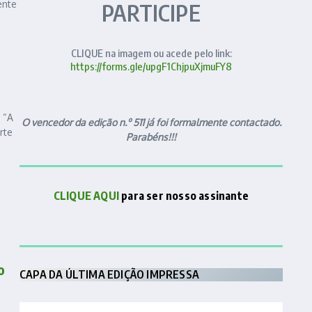
ente
PARTICIPE
CLIQUE na imagem ou acede pelo link:
https://forms.gle/upgF1ChjpuXjmuFY8
 “A
O vencedor da edição n.º 511 já foi formalmente contactado.
rte
Parabéns!!!
CLIQUE AQUI
para ser nosso assinante
o
CAPA DA ÚLTIMA EDIÇÃO IMPRESSA