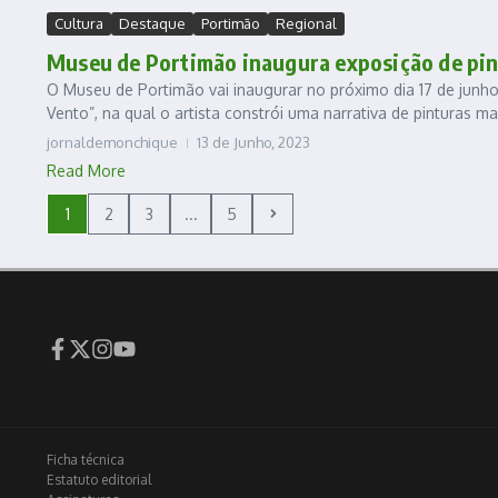
Cultura
Destaque
Portimão
Regional
Museu de Portimão inaugura exposição de pi
O Museu de Portimão vai inaugurar no próximo dia 17 de junho
Vento”, na qual o artista constrói uma narrativa de pinturas mar
jornaldemonchique
13 de Junho, 2023
Read More
1
2
3
...
5
Ficha técnica
Estatuto editorial