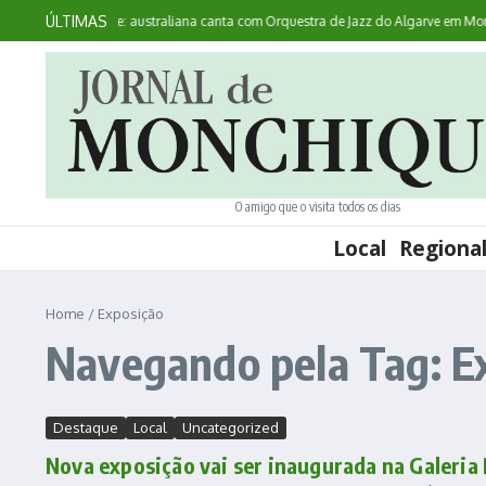
Ir para o conteúdo
ÚLTIMAS
Aqui Acontece: australiana canta com Orquestra de Jazz do Algarve em Monch
O amigo que o visita todos os dias
Local
Regiona
Home
/
Exposição
Navegando pela Tag: E
Destaque
Local
Uncategorized
Nova exposição vai ser inaugurada na Galeria