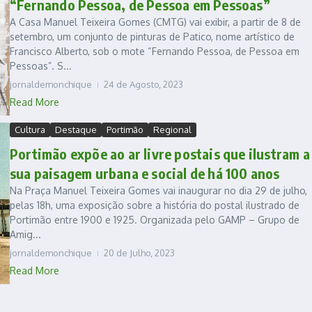
“Fernando Pessoa, de Pessoa em Pessoas”
A Casa Manuel Teixeira Gomes (CMTG) vai exibir, a partir de 8 de
setembro, um conjunto de pinturas de Patico, nome artístico de
Francisco Alberto, sob o mote “Fernando Pessoa, de Pessoa em
Pessoas”. S...
jornaldemonchique
24 de Agosto, 2023
Read More
Cultura
Destaque
Portimão
Regional
Portimão expõe ao ar livre postais que ilustram a
sua paisagem urbana e social de há 100 anos
Na Praça Manuel Teixeira Gomes vai inaugurar no dia 29 de julho,
pelas 18h, uma exposição sobre a história do postal ilustrado de
Portimão entre 1900 e 1925. Organizada pelo GAMP – Grupo de
Amig...
jornaldemonchique
20 de Julho, 2023
Read More