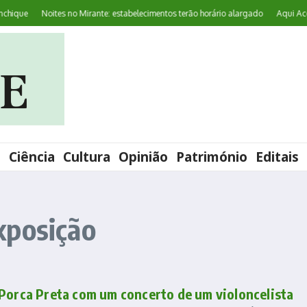
ique
Noites no Mirante: estabelecimentos terão horário alargado
Aqui Aconte
l
Ciência
Cultura
Opinião
Património
Editais
xposição
 Porca Preta com um concerto de um violoncelista