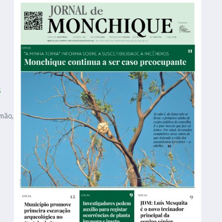
s
imão,