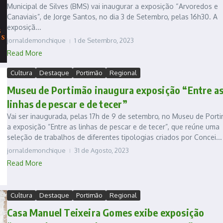
Municipal de Silves (BMS) vai inaugurar a exposição “Arvoredos e
Canaviais”, de Jorge Santos, no dia 3 de Setembro, pelas 16h30. A
exposiçã...
jornaldemonchique
1 de Setembro, 2023
Read More
Cultura
Destaque
Portimão
Regional
Museu de Portimão inaugura exposição “Entre a
linhas de pescar e de tecer”
Vai ser inaugurada, pelas 17h de 9 de setembro, no Museu de Port
a exposição “Entre as linhas de pescar e de tecer”, que reúne uma
seleção de trabalhos de diferentes tipologias criados por Concei...
jornaldemonchique
31 de Agosto, 2023
Read More
Cultura
Destaque
Portimão
Regional
Casa Manuel Teixeira Gomes exibe exposição