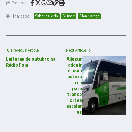
Partilhar
Marcado:
Sabor da Vida
Silêncio
Silva Carriço
Previous Article
Next Article
Leituras de outubro na
Aljezur
Rádio Foia
adquir
e novo
autoca
rro
para
transp
ortes
escolar
es