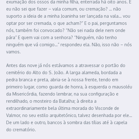
exumação dos ossos da minha filha, enterrada há oito anos. E
eu não sei que fazer – vala comum, ou cremação? … não
suporto a ideia de a minha Joaninha ser lançada na vala… vou
optar por ser cremada, o que acham?” E o pai, perguntamos
nós, também foi convocado? “Não sei nada dele nem onde
pára” E quem vai com a senhora? “Ninguém, não tenho
ninguém que vá comigo…” respondeu ela. Não, isso não – nós
vamos.
Antes das nove já nós estávamos a atravessar o portão do
cemitério do Alto do S. João. A larga alameda, bordada a
pedra branca e preta, abria-se à nossa frente, tendo em
primeiro lugar, como guarda de honra, à esquerda o mausoléu
da Misericórdia, fazendo lembrar, na sua configuração e
rendilhado, o mosteiro da Batalha; à direita a
extraordinariamente bela última morada do Visconde de
Valmor, no seu estilo arquitetónico, talvez desenhada por ele…
De um lado e outro, bancos à sombra das tílias até à capela
do crematório.