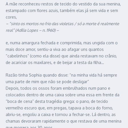
A mãe reconheceu restos de tecido do vestido da sua menina,
estampado com flores azuis, também elas já sem vida e sem
cores,
– “sinto os mortos no frio das violetas / só a morte é realmente
real” (Adília Lopes – n. 1960) –
e, numa amargura fechada e comprimida, mas ungida com o
mais doce amor, sentiu-a viva ao afagar uns quantos
“cabelinhos” (como ela disse) que ainda restavam no crânio,
de acariciar os maxilares, e de beijar a testa da filha…
Razão tinha Sophia quando disse: “na minha vida há sempre
uma parte de mim que não se pode desligar”
Depois, todos os ossos foram embrulhados num pano e
colocados dentro de uma caixa sobre uma essa em frente da
“boca de cena” desta tragédia grega: o pano, de tecido
vermelho escuro que, em pregas, tapava a boca do forno,
abriu-se, engoliu a caixa e tornou a fechar-se. Lá dentro, as
chamas devoraram rapidamente o que restava de uma menina
que morrera aos 30 anos.