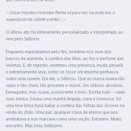
– César mandou incendiar Roma só para ver, tocando lira, o
espetáculo da cidade a arder… –
O último ato foi inteiramente personalizado e interpretado ao
vivo pelo Silêncio.
Enquanto esperávamos pelo fim, sentámo-nos num dos
bancos da alameda, à sombra das tílias, ao frio e perfume das
violetas. E, de repente, sentimos uma presença, muda, pesada
e extremamente leve, como se fosse um enorme penhasco
sobre uma nuvem. Era ele, o Silêncio. Que eu nunca ouvira tão
vazio e tão cheio, tão presente e visível. Um silêncio absoluto.
Esmagador, mas suave, sussurrante e belo. Enchia tudo – nada
mais existia. Estava uma manhã límpida, clara e luminosa. Só
uma leve brisa fazia bailar a sombra das folhas das árvores na
renda do chão. Uma paz, qualquer coisa de eterno que nos
arrebatava e nos marcava como uma unção. Estranho. Muito
estranho. Mas belo, belíssimo.