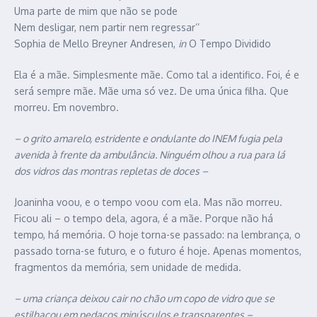
Uma parte de mim que não se pode
Nem desligar, nem partir nem regressar’’
Sophia de Mello Breyner Andresen,
in
O Tempo Dividido
Ela é a mãe. Simplesmente mãe. Como tal a identifico. Foi, é e
será sempre mãe. Mãe uma só vez. De uma única filha. Que
morreu. Em novembro.
– o grito amarelo, estridente e ondulante do INEM fugia pela
avenida à frente da ambulância. Ninguém olhou a rua para lá
dos vidros das montras repletas de doces –
Joaninha voou, e o tempo voou com ela. Mas não morreu.
Ficou ali – o tempo dela, agora, é a mãe. Porque não há
tempo, há memória. O hoje torna-se passado: na lembrança, o
passado torna-se futuro, e o futuro é hoje. Apenas momentos,
fragmentos da memória, sem unidade de medida.
– uma criança deixou cair no chão um copo de vidro que se
estilhaçou em pedaços minúsculos e transparentes –