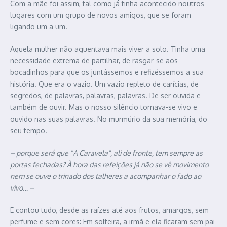
Com a mãe foi assim, tal como já tinha acontecido noutros
lugares com um grupo de novos amigos, que se foram
ligando um a um.
Aquela mulher não aguentava mais viver a solo. Tinha uma
necessidade extrema de partilhar, de rasgar-se aos
bocadinhos para que os juntássemos e refizéssemos a sua
história. Que era o vazio. Um vazio repleto de carícias, de
segredos, de palavras, palavras, palavras. De ser ouvida e
também de ouvir. Mas o nosso silêncio tornava-se vivo e
ouvido nas suas palavras. No murmúrio da sua memória, do
seu tempo.
– porque será que “A Caravela”, ali de fronte, tem sempre as
portas fechadas? À hora das refeições já não se vê movimento
nem se ouve o trinado dos talheres a acompanhar o fado ao
vivo… –
E contou tudo, desde as raízes até aos frutos, amargos, sem
perfume e sem cores: Em solteira, a irmã e ela ficaram sem pai