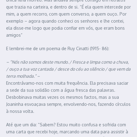
que trazia na carteira, e dentro de si. “É ela quem intercede por
mim, a quem recorro, com quem converso, a quem ouço. Por
exemplo – agora quando conheci os senhores e lhe contei,
ela disse-me logo que podia confiar em vós, que eram bons
amigos”
E lembrei-me de um poema de Ruy Cinatti (1915- 86):
– “Nós não somos deste mundo. / Fresca e limpa como a chuva,
/ ouço a tua voz cantada / desce do céu ao silêncio / que vem da
terra molhada.” –
Encontrávamo-nos com muita frequência. Ela precisava saciar
a sede da sua solidão com a água fresca das palavras.
Desbobinava muitas vezes os mesmos factos, mas a sua
Joaninha esvoaçava sempre, envolvendo-nos, fazendo círculos
à nossa volta.
Até que um dia: “Sabem? Estou muito confusa e sofrida com
uma carta que recebi hoje, marcando uma data para assistir à