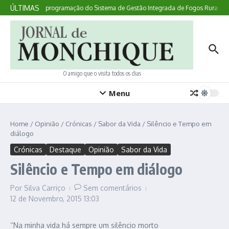
Ir para o conteúdo
ÚLTIMAS
nstrumento de programação do Sistema de Gestão Integrada de Fogos Rurais está
O amigo que o visita todos os dias
Menu
Home
/
Opinião
/
Crónicas
/
Sabor da Vida
/
Silêncio e Tempo em
diálogo
Crónicas
Destaque
Opinião
Sabor da Vida
Silêncio e Tempo em diálogo
Por
Silva Carriço
Sem comentários
12 de Novembro, 2015
13:03
‘’Na minha vida há sempre um silêncio morto