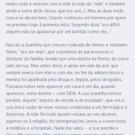
muito cedo e viveram com a mãe (a mãe da “mãe” e também
ainda a outra atrás dessa, que era avó…). Mas as duas irmãs
nunca se deram bem. Depois conheceu um homem por quem
se prendeu logo à primeira vista. Segundo dizia “era difícil
alguém não se apaixonar por um bonitão como ele…”
Nasceu a Joaninha que cresceu rodeada de mimos e vontades
feitas, “era um anjo”, que a boniteza do pai provocou o
desfazer da família, levado por uma vizinha da frente, do outro
lado da rua. Mas antes disso, e ainda em vida da avó, que
sempre vivera com elas e com ele, no fim da adolescência a
menina foi apanhada pela droga e, depois, pelos drogados.
Passava noites sem aparecer em casa e um dia, quando
apareceu, vinha doente – com SIDA. A sua Joaninha estava
perdida. Aquele “anjinho de virtude e de bondade”, que era a
sua única razão de viver, estava condenada a um fim trágico e
doloroso. A mãe fez tudo quanto estava ao seu alcance,
agarrou-se à religião, fez peregrinações, levou-a a exorcistas,
a médicos e a hospitais. Nada lhe valeu – a sua querida e
única filha morreu. Mas andava sempre consigo em retratos