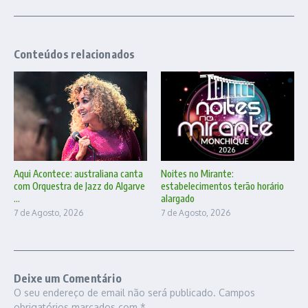
Conteúdos relacionados
Aqui Acontece: australiana canta
Noites no Mirante:
com Orquestra de Jazz do Algarve
estabelecimentos terão horário
...
alargado
7 de Agosto, 2026
7 de Agosto, 2026
Deixe um Comentário
O seu endereço de email não será publicado.
Campos
obrigatórios marcados com
*