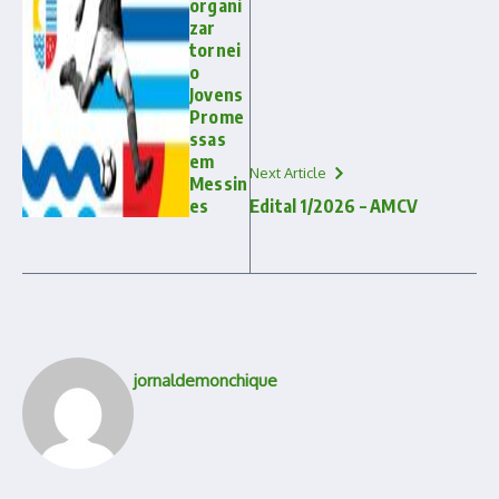
organi
zar
tornei
o
Jovens
Prome
ssas
em
Next Article
Messin
es
Edital 1/2026 – AMCV
jornaldemonchique