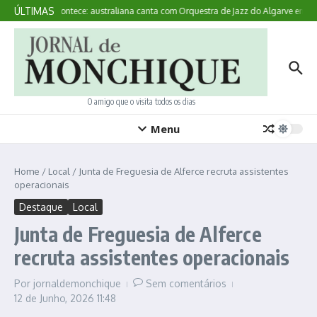
Ir para o conteúdo
ÚLTIMAS
Aqui Acontece: australiana canta com Orquestra de Jazz do Algarve em M
O amigo que o visita todos os dias
Menu
Home
/
Local
/
Junta de Freguesia de Alferce recruta assistentes
operacionais
Destaque
Local
Junta de Freguesia de Alferce
recruta assistentes operacionais
Por
jornaldemonchique
Sem comentários
12 de Junho, 2026
11:48