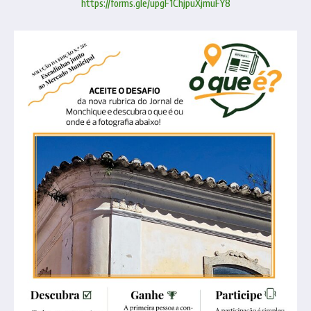
https://forms.gle/upgF1ChjpuXjmuFY8