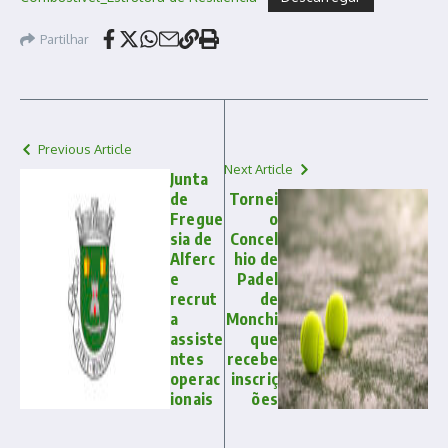
Partilhar
Previous Article
Next Article
Junta
de
Tornei
Fregue
o
sia de
Concel
Alferc
hio de
e
Padel
recrut
de
a
Monchi
assiste
que
ntes
recebe
operac
inscriç
ionais
ões