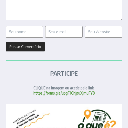
PARTICIPE
CLIQUE na imagem ou acede pelo link:
https://forms.gle/upgF1ChjpuXjmuFY8