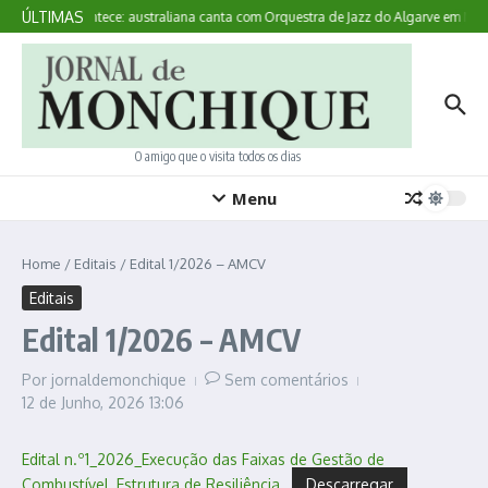
Ir para o conteúdo
ÚLTIMAS
Aqui Acontece: australiana canta com Orquestra de Jazz do Algarve em Mon
O amigo que o visita todos os dias
Menu
Home
/
Editais
/
Edital 1/2026 – AMCV
Editais
Edital 1/2026 – AMCV
Por
jornaldemonchique
Sem comentários
12 de Junho, 2026
13:06
Edital n.º1_2026_Execução das Faixas de Gestão de
Combustível_Estrutura de Resiliência
Descarregar