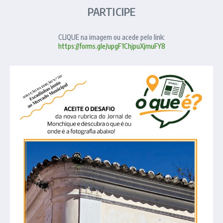
PARTICIPE
CLIQUE na imagem ou acede pelo link:
https://forms.gle/upgF1ChjpuXjmuFY8