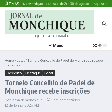
Ir para o conteúdo
ÚLTIMAS
Lagoa realiza 45ª edição da FATACIL de 21 a 30 de agosto
Aqui Acontece
O amigo que o visita todos os dias
Menu
Home
/
Local
/
Torneio Concelhio de Padel de Monchique recebe
inscrições
Desporto
Destaque
Local
Torneio Concelhio de Padel de
Monchique recebe inscrições
Por
jornaldemonchique
Sem comentários
12 de Junho, 2026
14:14