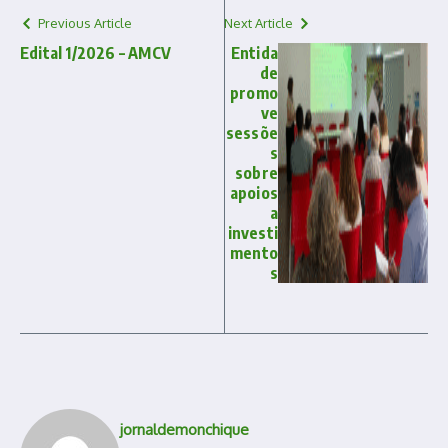
Previous Article
Next Article
Edital 1/2026 – AMCV
Entida
de
promo
ve
sessõe
s
sobre
apoios
a
investi
mento
s
jornaldemonchique