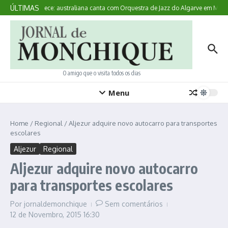
Ir para o conteúdo
ÚLTIMAS
Aqui Acontece: australiana canta com Orquestra de Jazz do Algarve em Monc
O amigo que o visita todos os dias
Menu
Home
/
Regional
/
Aljezur adquire novo autocarro para transportes
escolares
Aljezur
Regional
Aljezur adquire novo autocarro
para transportes escolares
Por
jornaldemonchique
Sem comentários
12 de Novembro, 2015
16:30