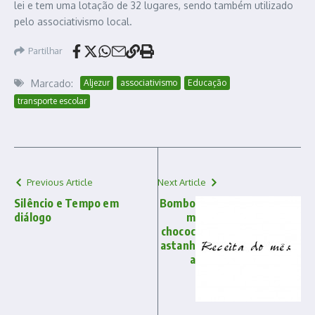
lei e tem uma lotação de 32 lugares, sendo também utilizado
pelo associativismo local.
Partilhar
Marcado:
Aljezur
associativismo
Educação
transporte escolar
Previous Article
Next Article
Silêncio e Tempo em
Bombo
diálogo
m
chococ
astanh
a