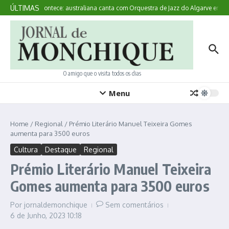
Ir para o conteúdo
ÚLTIMAS
Aqui Acontece: australiana canta com Orquestra de Jazz do Algarve em M
O amigo que o visita todos os dias
Menu
Home
/
Regional
/
Prémio Literário Manuel Teixeira Gomes
aumenta para 3500 euros
Cultura
Destaque
Regional
Prémio Literário Manuel Teixeira
Gomes aumenta para 3500 euros
Por
jornaldemonchique
Sem comentários
6 de Junho, 2023
10:18