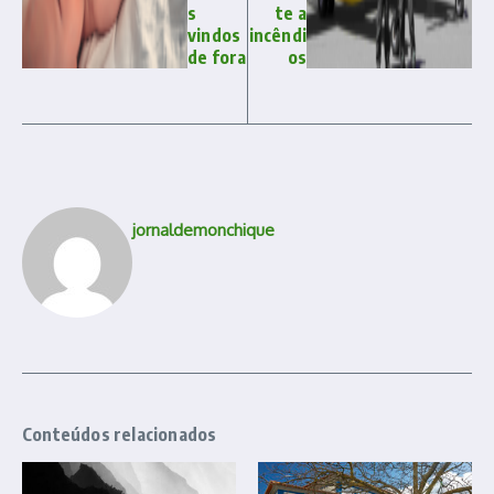
s
te a
vindos
incêndi
de fora
os
jornaldemonchique
Conteúdos relacionados