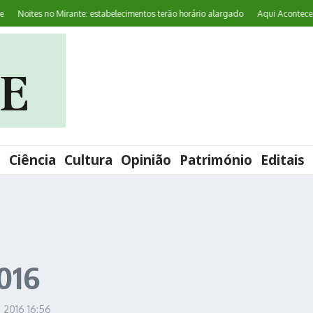
oites no Mirante: estabelecimentos terão horário alargado
Aqui Acontece: ‘Wor
l
Ciência
Cultura
Opinião
Património
Editais
2016
o, 2016
16:56