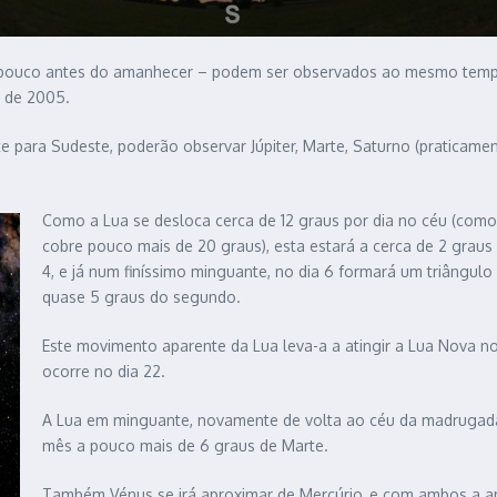
 pouco antes do amanhecer – podem ser observados ao mesmo tempo 
o de 2005.
te para Sudeste, poderão observar Júpiter, Marte, Saturno (praticame
Como a Lua se desloca cerca de 12 graus por dia no céu (como 
cobre pouco mais de 20 graus), esta estará a cerca de 2 graus
4, e já num finíssimo minguante, no dia 6 formará um triângulo
quase 5 graus do segundo.
Este movimento aparente da Lua leva-a a atingir a Lua Nova no 
ocorre no dia 22.
A Lua em minguante, novamente de volta ao céu da madrugada, 
mês a pouco mais de 6 graus de Marte.
Também Vénus se irá aproximar de Mercúrio, e com ambos a ap