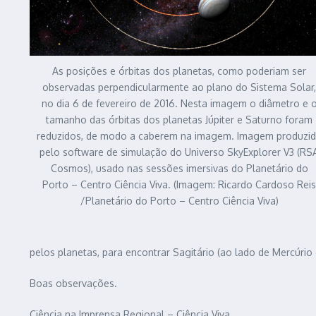
As posições e órbitas dos planetas, como poderiam ser
observadas perpendicularmente ao plano do Sistema Solar,
no dia 6 de fevereiro de 2016. Nesta imagem o diâmetro e 
tamanho das órbitas dos planetas Júpiter e Saturno foram
reduzidos, de modo a caberem na imagem. Imagem produzi
pelo software de simulação do Universo SkyExplorer V3 (RS
Cosmos), usado nas sessões imersivas do Planetário do
Porto – Centro Ciência Viva. (Imagem: Ricardo Cardoso Reis
/Planetário do Porto – Centro Ciência Viva)
pelos planetas, para encontrar Sagitário (ao lado de Mercúrio 
Boas observações.
Ciência na Imprensa Regional – Ciência Viva