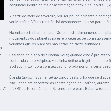
conjunção (ponto de maior aproximação entre eles) no dia 13,
A partir do meio de fevereiro, por ser pouco brilhante e come
ver Mercúrio. Vénus também irá desaparecer, mas só para o fim
No entanto, tenham em atenção que este alinhamento dos plan
o
movimentos dos planetas na esfera celeste. Se conseguíssemos
veríamos que os planetas não estão, de facto, alinhados.
da
A
E falando no plano do Sistema Solar, quando este é projetado n
conhecida como Eclíptica. Esta linha define o trajeto anual do 
Zodíaco (incluindo a constelação ignorada por uma certa pseud
É ainda (aproximadamente) ao longo desta linha que se dispõem
dificuldade em encontrar as constelações do Zodíaco, durante o
e Vénus), Ofiúco, Escorpião (com Saturno entre elas), Balança (onde e