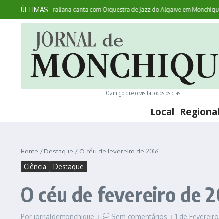
Ir para o conteúdo
ÚLTIMAS
contece: australiana canta com Orquestra de Jazz do Algarve em Monchique
N
O amigo que o visita todos os dias
Local
Regiona
Home
/
Destaque
/
O céu de fevereiro de 2016
Ciência
Destaque
O céu de fevereiro de 
Por
jornaldemonchique
Sem comentários
1 de Fevereir