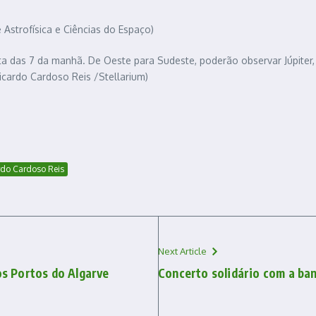
 Astrofísica e Ciências do Espaço)
lta das 7 da manhã. De Oeste para Sudeste, poderão observar Júpiter,
icardo Cardoso Reis /Stellarium)
rdo Cardoso Reis
Next Article
os Portos do Algarve
Concerto solidário com a ba