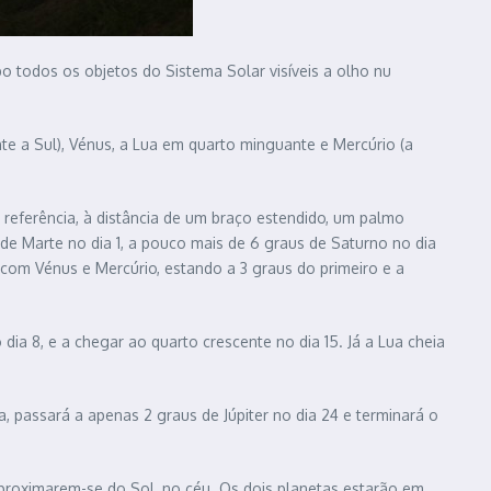
todos os objetos do Sistema Solar visíveis a olho nu
nte a Sul), Vénus, a Lua em quarto minguante e Mercúrio (a
referência, à distância de um braço estendido, um palmo
 de Marte no dia 1, a pouco mais de 6 graus de Saturno no dia
 com Vénus e Mercúrio, estando a 3 graus do primeiro e a
dia 8, e a chegar ao quarto crescente no dia 15. Já a Lua cheia
passará a apenas 2 graus de Júpiter no dia 24 e terminará o
roximarem-se do Sol, no céu. Os dois planetas estarão em