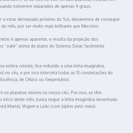
 quando estiverem separados de apenas 4 graus.
çar a estar demasiado próximo do Sol, deixaremos de conseguir
 do mês, por ser muito mais brilhante que Mercúrio.
etas é apenas aparente, e resulta da projeção dos
 “subir” acima do plano do Sistema Solar, facilmente
a esfera celeste, fica reduzido a uma linha imaginária,
Sol no céu, e por isso interceta todas as 13 constelações do
ociência, de Ofiúco ou Serpentário).
 os planetas visíveis no nosso céu. Por isso, se têm
 início deste mês, basta seguir a linha imaginária desenhada
stá Marte), Virgem e Leão (com Júpiter pelo meio).