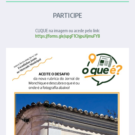
PARTICIPE
CLIQUE na imagem ou acede pelo link:
https://forms.gle/upgF1ChjpuXjmuFY8