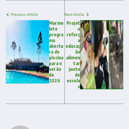
Previous Article
Next Article
Marme
Projet
lete
o
progra
reforç
ma
a
abertu
educaç
ra de
ão
piscina
alimen
para o
tar
verão
junto
de
de
2026
escola
s