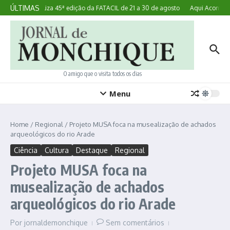
Ir para o conteúdo
ÚLTIMAS
Lagoa realiza 45ª edição da FATACIL de 21 a 30 de agosto
Aqui Acontece:
O amigo que o visita todos os dias
Menu
Home
/
Regional
/
Projeto MUSA foca na musealização de achados
arqueológicos do rio Arade
Ciência
Cultura
Destaque
Regional
Projeto MUSA foca na
musealização de achados
arqueológicos do rio Arade
Por
jornaldemonchique
Sem comentários