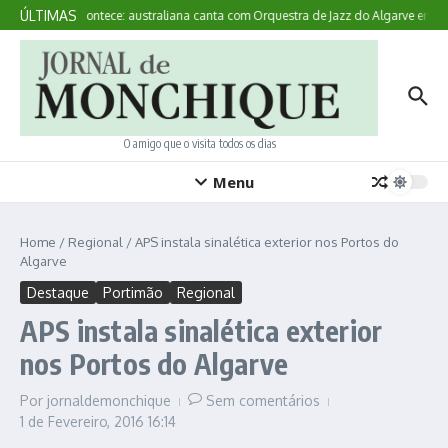
Ir para o conteúdo
ÚLTIMAS
Aqui Acontece: australiana canta com Orquestra de Jazz do Algarve em M
O amigo que o visita todos os dias
Menu
Home
/
Regional
/
APS instala sinalética exterior nos Portos do
Algarve
Destaque
Portimão
Regional
APS instala sinalética exterior
nos Portos do Algarve
Por
jornaldemonchique
Sem comentários
1 de Fevereiro, 2016
16:14