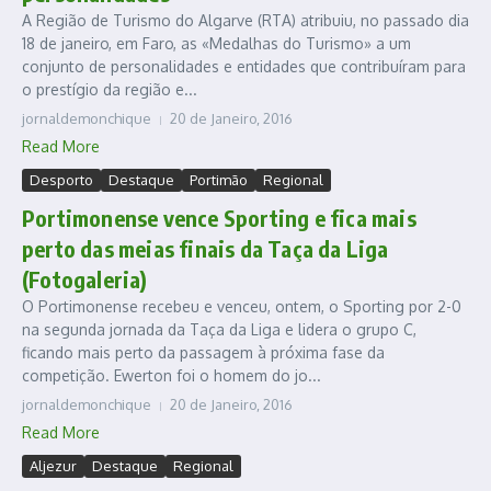
A Região de Turismo do Algarve (RTA) atribuiu, no passado dia
18 de janeiro, em Faro, as «Medalhas do Turismo» a um
conjunto de personalidades e entidades que contribuíram para
o prestígio da região e...
jornaldemonchique
20 de Janeiro, 2016
Read More
Desporto
Destaque
Portimão
Regional
Portimonense vence Sporting e fica mais
perto das meias finais da Taça da Liga
(Fotogaleria)
O Portimonense recebeu e venceu, ontem, o Sporting por 2-0
na segunda jornada da Taça da Liga e lidera o grupo C,
ficando mais perto da passagem à próxima fase da
competição. Ewerton foi o homem do jo...
jornaldemonchique
20 de Janeiro, 2016
Read More
Aljezur
Destaque
Regional