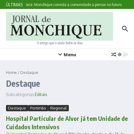
Ir para o conteúdo
ÚLTIMAS
Aqui Acontece: Monchique convida a comunidade a pensar no futuro
Veja 
O amigo que o visita todos os dias
Menu
Home
/
Destaque
Destaque
Subcategorias:
Editais
Destaque
Portimão
Regional
Hospital Particular de Alvor já tem Unidade de
Cuidados Intensivos