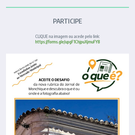
PARTICIPE
CLIQUE na imagem ou acede pelo link:
https://forms.gle/upgF1ChjpuXjmuFY8