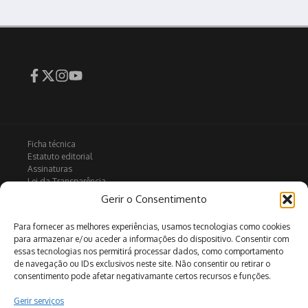
Ficha técnica
Estatuto editorial
Assinaturas
Lei da Transparência
Contactos
Gerir o Consentimento
Política de privacidade
Política de Cookies
Para fornecer as melhores experiências, usamos tecnologias como cookies
para armazenar e/ou aceder a informações do dispositivo. Consentir com
essas tecnologias nos permitirá processar dados, como comportamento
de navegação ou IDs exclusivos neste site. Não consentir ou retirar o
Arquivo
consentimento pode afetar negativamante certos recursos e funções.
Gerir serviços