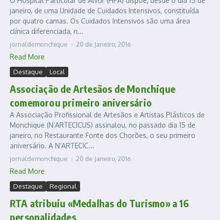
O Hospital Particular de Alvor (HPA) dispõe, desde o dia 15 de
janeiro, de uma Unidade de Cuidados Intensivos, constituída
por quatro camas. Os Cuidados Intensivos são uma área
clínica diferenciada, n...
jornaldemonchique
20 de Janeiro, 2016
Read More
Destaque
Local
Associação de Artesãos de Monchique
comemorou primeiro aniversário
A Associação Profissional de Artesãos e Artistas Plásticos de
Monchique (N’ARTECICUS) assinalou, no passado dia 15 de
janeiro, no Restaurante Fonte dos Chorões, o seu primeiro
aniversário. A N’ARTECIC...
jornaldemonchique
20 de Janeiro, 2016
Read More
Destaque
Regional
RTA atribuiu «Medalhas do Turismo» a 16
personalidades