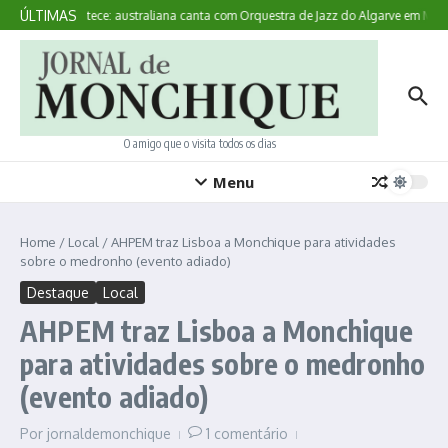
Ir para o conteúdo
ÚLTIMAS
Aqui Acontece: australiana canta com Orquestra de Jazz do Algarve em Mon
O amigo que o visita todos os dias
Menu
Home
/
Local
/
AHPEM traz Lisboa a Monchique para atividades
sobre o medronho (evento adiado)
Destaque
Local
AHPEM traz Lisboa a Monchique
para atividades sobre o medronho
(evento adiado)
Por
jornaldemonchique
1 comentário