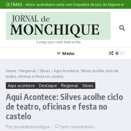
Ir para o conteúdo
ÚLTIMAS
Aqui Acontece: australiana canta com Orquestra de Jazz do Algarve em Mo
O amigo que o visita todos os dias
Menu
Home
/
Regional
/
Silves
/
Aqui Acontece: Silves acolhe ciclo de
teatro, oficinas e festa no castelo
Aqui acontece
Destaque
Regional
Silves
Aqui Acontece: Silves acolhe ciclo
de teatro, oficinas e festa no
castelo
Por
jornaldemonchique
Sem comentários