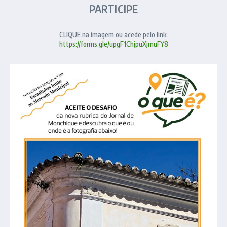
PARTICIPE
CLIQUE na imagem ou acede pelo link:
https://forms.gle/upgF1ChjpuXjmuFY8