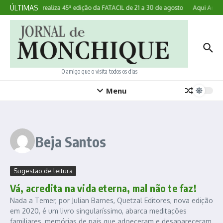
Ir para o conteúdo
ÚLTIMAS
Lagoa realiza 45ª edição da FATACIL de 21 a 30 de agosto
Aqui Acont
O amigo que o visita todos os dias
Menu
Beja Santos
Sugestão de leitura
Vá, acredita na vida eterna, mal não te faz!
Nada a Temer, por Julian Barnes, Quetzal Editores, nova edição
em 2020, é um livro singularíssimo, abarca meditações
familiares, memórias de pais que adoeceram e desapareceram,