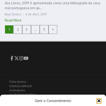
dos Livros, 2019 é apresentada como uma bibliografia da casa
real portuguesa em qu...
Beja Santos
4 de Abril, 2019
Read More
1
2
3
...
5
Ficha técnica
Estatuto editorial
Assinaturas
Lei da Transparência
Contactos
Gerir o Consentimento
Política de privacidade