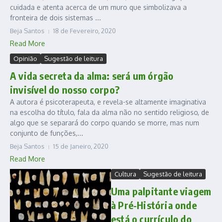
cuidada e atenta acerca de um muro que simbolizava a
fronteira de dois sistemas ...
Beja Santos
18 de Fevereiro, 2020
Read More
Opinião
Sugestão de leitura
A vida secreta da alma: será um órgão
invisível do nosso corpo?
A autora é psicoterapeuta, e revela-se altamente imaginativa
na escolha do título, fala da alma não no sentido religioso, de
algo que se separará do corpo quando se morre, mas num
conjunto de funções,...
Beja Santos
15 de Janeiro, 2020
Read More
Cultura
Sugestão de leitura
Uma palpitante viagem
à Pré-História onde
está o currículo do