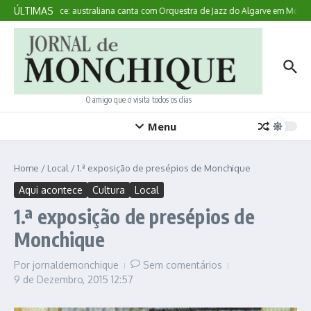
Ir para o conteúdo
ÚLTIMAS
Aqui Acontece: australiana canta com Orquestra de Jazz do Algarve em Monch
O amigo que o visita todos os dias
Menu
Home
/
Local
/
1.ª exposição de presépios de Monchique
Aqui acontece
Cultura
Local
1.ª exposição de presépios de
Monchique
Por
jornaldemonchique
Sem comentários
9 de Dezembro, 2015
12:57