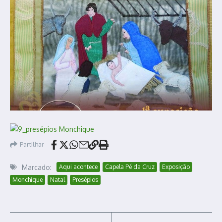
Partilhar
Marcado:
Aqui acontece
Capela Pé da Cruz
Exposição
Monchique
Natal
Presépios