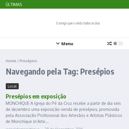
Veja balanço do turismo no Algarve no primeiro semestre de
Ir para o conteúdo
ÚLTIMAS
2026
Marmelete requalifica paragens de autocarro
Sagres divulga programa do festival de observação de aves
O amigo que o visita todos os dias
Menu
Home
/
Presépios
Navegando pela Tag: Presépios
Local
Presépios em exposição
MONCHIQUE A Igreja do Pé da Cruz recebe a partir de dia seis
de dezembro uma exposição-venda de presépios, promovida
pela Associação Profissional dos Artesãos e Artistas Plásticos
de Monchique (n’Arte...