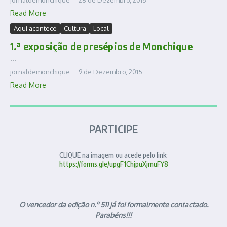
jornaldemonchique
28 de Dezembro, 2015
Read More
Aqui acontece
Cultura
Local
1.ª exposição de presépios de Monchique
...
jornaldemonchique
9 de Dezembro, 2015
Read More
PARTICIPE
CLIQUE na imagem ou acede pelo link:
https://forms.gle/upgF1ChjpuXjmuFY8
O vencedor da edição n.º 511 já foi formalmente contactado.
Parabéns!!!