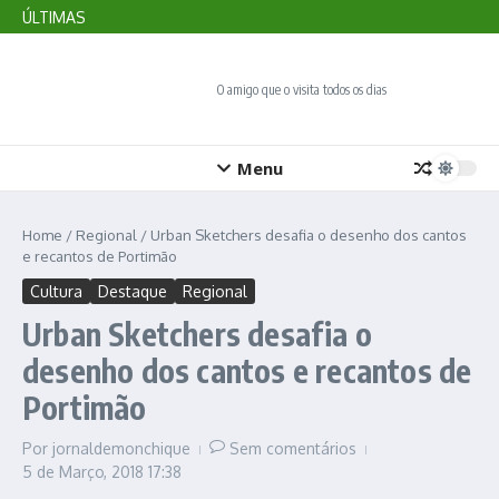
Ir para o conteúdo
em Portimão
ÚLTIMAS
Lagoa realiza 45ª edição da FATACIL de 21 a 30 de agosto
Aqui Acontece: Monchique convida a comunidade a pensar
no futuro
O amigo que o visita todos os dias
Menu
Home
/
Regional
/
Urban Sketchers desafia o desenho dos cantos
e recantos de Portimão
Cultura
Destaque
Regional
Urban Sketchers desafia o
desenho dos cantos e recantos de
Portimão
Por
jornaldemonchique
Sem comentários
5 de Março, 2018
17:38