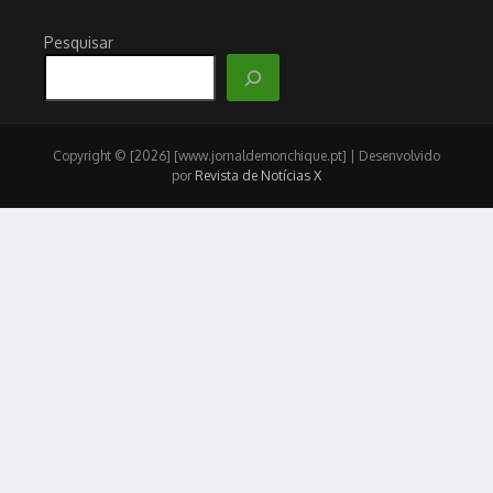
Pesquisar
Copyright © [2026] [www.jornaldemonchique.pt] | Desenvolvido
por
Revista de Notícias X