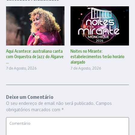
Aqui Acontece: australiana canta
Noites no Mirante:
com Orquestra de Jazz do Algarve
estabelecimentos terão horário
...
alargado
7 de Agosto, 2026
7 de Agosto, 2026
Deixe um Comentário
O seu endereço de email não será publicado.
Campos
obrigatórios marcados com
*