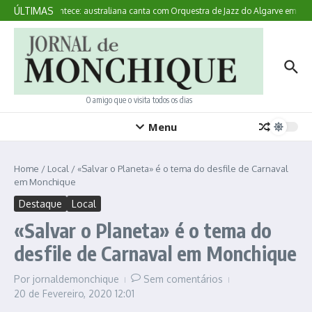
Ir para o conteúdo
ÚLTIMAS
Aqui Acontece: australiana canta com Orquestra de Jazz do Algarve em Mo
O amigo que o visita todos os dias
Menu
Home
/
Local
/
«Salvar o Planeta» é o tema do desfile de Carnaval
em Monchique
Destaque
Local
«Salvar o Planeta» é o tema do
desfile de Carnaval em Monchique
Por
jornaldemonchique
Sem comentários
20 de Fevereiro, 2020
12:01