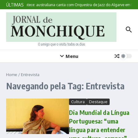
Ir para o conteúdo
ÚLTIMAS
Aqui Acontece: australiana canta com Orquestra de Jazz do Algarve em Mon
O amigo que o visita todos os dias
Menu
Home
/
Entrevista
Navegando pela Tag: Entrevista
Cultura
Destaque
Dia Mundial da Língua
Portuguesa: “uma
língua para entender