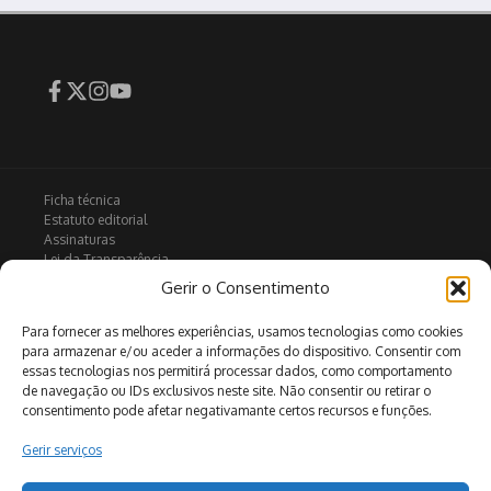
Ficha técnica
Estatuto editorial
Assinaturas
Lei da Transparência
Contactos
Gerir o Consentimento
Política de privacidade
Política de Cookies
Para fornecer as melhores experiências, usamos tecnologias como cookies
para armazenar e/ou aceder a informações do dispositivo. Consentir com
essas tecnologias nos permitirá processar dados, como comportamento
de navegação ou IDs exclusivos neste site. Não consentir ou retirar o
Arquivo
consentimento pode afetar negativamante certos recursos e funções.
Gerir serviços