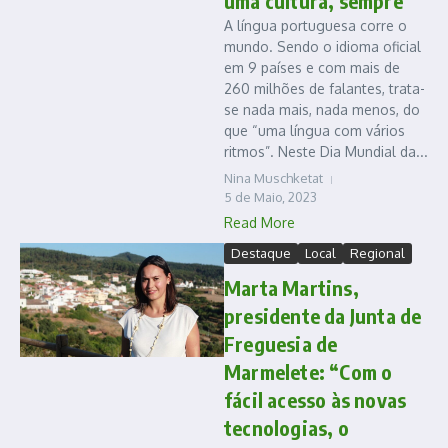
uma cultura, sempre”
A língua portuguesa corre o
mundo. Sendo o idioma oficial
em 9 países e com mais de
260 milhões de falantes, trata-
se nada mais, nada menos, do
que “uma língua com vários
ritmos”. Neste Dia Mundial da...
Nina Muschketat
5 de Maio, 2023
Read More
Destaque
Local
Regional
Marta Martins,
presidente da Junta de
Freguesia de
Marmelete: “Com o
fácil acesso às novas
tecnologias, o