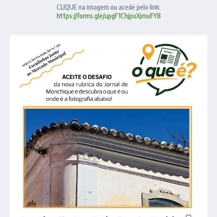
CLIQUE na imagem ou acede pelo link:
https://forms.gle/upgF1ChjpuXjmuFY8