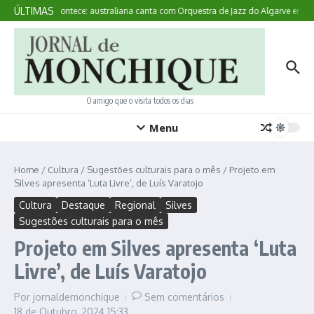
Ir para o conteúdo
ÚLTIMAS
Aqui Acontece: australiana canta com Orquestra de Jazz do Algarve em M
O amigo que o visita todos os dias
Menu
Home
/
Cultura
/
Sugestões culturais para o mês
/
Projeto em
Silves apresenta ‘Luta Livre’, de Luís Varatojo
Cultura
Destaque
Regional
Silves
Sugestões culturais para o mês
Projeto em Silves apresenta ‘Luta
Livre’, de Luís Varatojo
Por
jornaldemonchique
Sem comentários
18 de Outubro, 2024
15:33