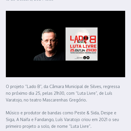
O projeto “Lado B”, da Câmara Municipal de Silves, regressa
no próximo dia 25, pelas 21h30, com “Luta Livre”, de Luís
Varatojo, no teatro Mascarenhas Gregório.
Músico e produtor de bandas como Peste & Sida, Despe e
Siga, A Naifa e Fandango, Luís Varatojo criou em 2021 o seu
primeiro projeto a solo, de nome “Luta Livre”.