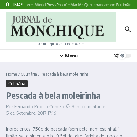
Ir para o conteúdo
ÚLTIMAS
Aqui Acontece: ‘World Press Photo’ e Mar Me Quer arrancam em Portimão
L
O amigo que o visita todos os dias
Menu
Home
/
Culinária
/
Pescada à bela moleirinha
Culinária
Pescada à bela moleirinha
Por
Fernando Pronto Come
Sem comentários
5 de Setembro, 2017
17:16
Ingredientes: 750g de pescada (sem pele, nem espinha), 1
limão, sal e pimenta q.b., 0,5dl de leite, farinha de trigo q.b.,