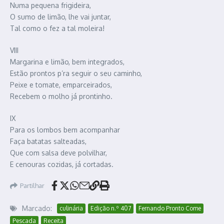
Numa pequena frigideira,
O sumo de limão, lhe vai juntar,
Tal como o fez a tal moleira!
VIII
Margarina e limão, bem integrados,
Estão prontos p’ra seguir o seu caminho,
Peixe e tomate, emparceirados,
Recebem o molho já prontinho.
IX
Para os lombos bem acompanhar
Faça batatas salteadas,
Que com salsa deve polvilhar,
E cenouras cozidas, já cortadas.
Partilhar
Marcado:
culinária
Edição n.º 407
Fernando Pronto Come
Pescada
Receita