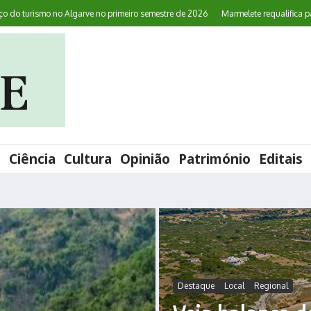
urismo no Algarve no primeiro semestre de 2026
Marmelete requalifica paragen
l
Ciência
Cultura
Opinião
Património
Editais
Destaque
Local
Regional