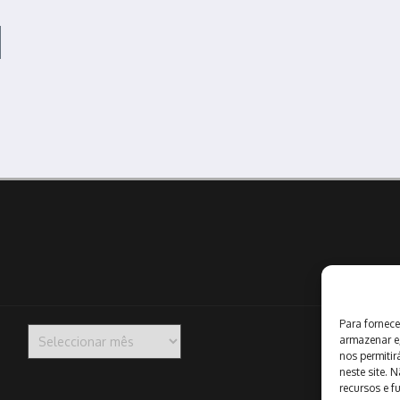
Para fornece
Arquivo
armazenar e
nos permiti
neste site. 
recursos e f