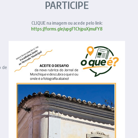
PARTICIPE
CLIQUE na imagem ou acede pelo link:
https://forms.gle/upgF1ChjpuXjmuFY8
o de