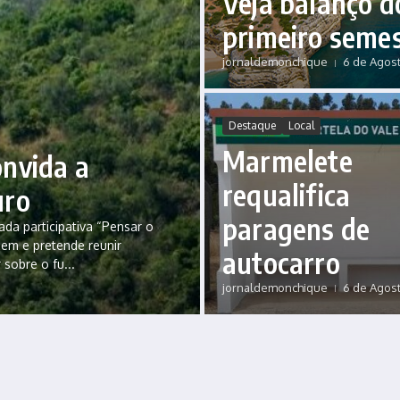
Veja balanço d
primeiro seme
jornaldemonchique
6 de Agost
Destaque
Local
Marmelete
nvida a
requalifica
uro
paragens de
da participativa “Pensar o
gem e pretende reunir
autocarro
 sobre o fu...
jornaldemonchique
6 de Agost