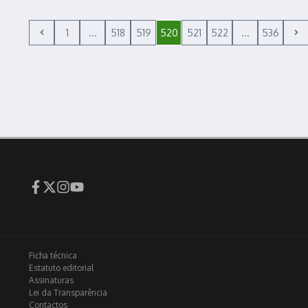
1
...
518
519
520
521
522
...
536
Ficha técnica
Estatuto editorial
Assinaturas
Lei da Transparência
Contactos