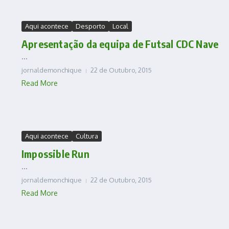
Aqui acontece
Desporto
Local
Apresentação da equipa de Futsal CDC Nave
...
jornaldemonchique
22 de Outubro, 2015
Read More
Aqui acontece
Cultura
Impossible Run
...
jornaldemonchique
22 de Outubro, 2015
Read More