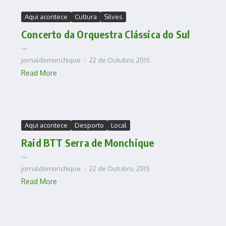
Aqui acontece
Cultura
Silves
Concerto da Orquestra Clássica do Sul
...
jornaldemonchique
22 de Outubro, 2015
Read More
Aqui acontece
Desporto
Local
Raid BTT Serra de Monchique
...
jornaldemonchique
22 de Outubro, 2015
Read More