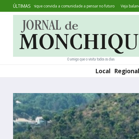
Ir para o conteúdo
ÚLTIMAS
ntece: Monchique convida a comunidade a pensar no futuro
Veja balanço do t
O amigo que o visita todos os dias
Local
Regiona