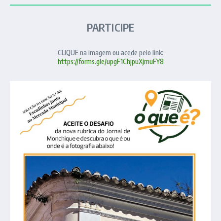
PARTICIPE
CLIQUE na imagem ou acede pelo link:
https://forms.gle/upgF1ChjpuXjmuFY8