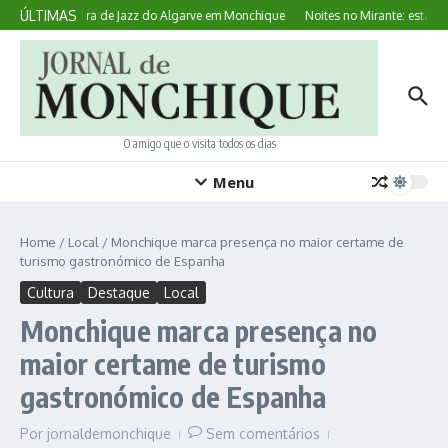
Ir para o conteúdo
ÚLTIMAS
ta com Orquestra de Jazz do Algarve em Monchique
Noites no Mirante: estabel
O amigo que o visita todos os dias
Menu
Home
/
Local
/
Monchique marca presença no maior certame de
turismo gastronómico de Espanha
Cultura
Destaque
Local
Monchique marca presença no
maior certame de turismo
gastronómico de Espanha
Por
jornaldemonchique
Sem comentários