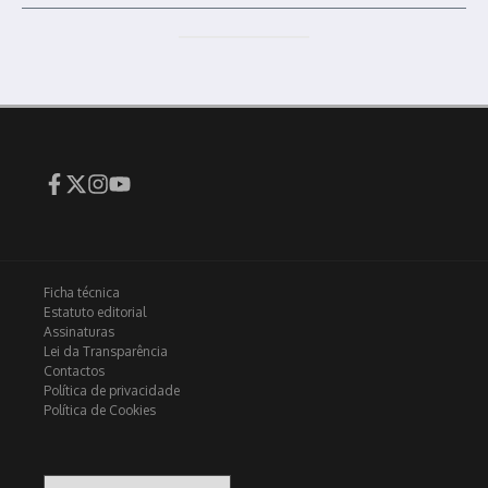
Ficha técnica
Estatuto editorial
Assinaturas
Lei da Transparência
Contactos
Política de privacidade
Política de Cookies
Arquivo