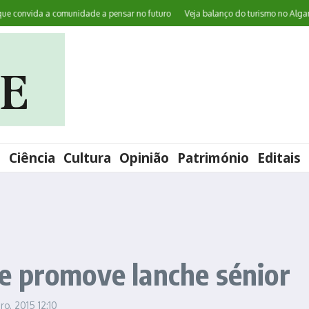
nvida a comunidade a pensar no futuro
Veja balanço do turismo no Algarve n
l
Ciência
Cultura
Opinião
Património
Editais
e promove lanche sénior
ro, 2015
12:10