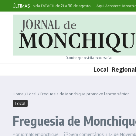
Ir para o conteúdo
ÚLTIMAS
liza 45ª edição da FATACIL de 21 a 30 de agosto
Aqui Acontece: Monchique co
O amigo que o visita todos os dias
Local
Regiona
Home
/
Local
/
Freguesia de Monchique promove lanche sénior
Local
Freguesia de Monchiqu
Por
jornaldemonchique
Sem comentários
12 de Novemb