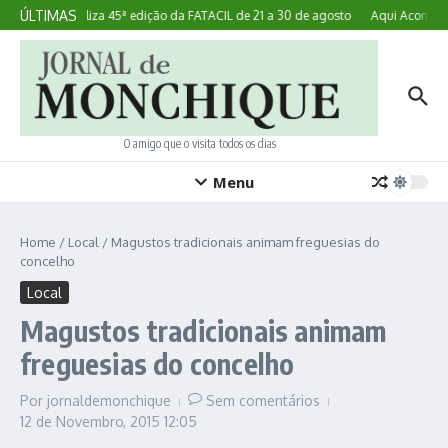
Ir para o conteúdo
ÚLTIMAS
Lagoa realiza 45ª edição da FATACIL de 21 a 30 de agosto
Aqui Acontece:
O amigo que o visita todos os dias
Menu
Home
/
Local
/
Magustos tradicionais animam freguesias do
concelho
Local
Magustos tradicionais animam
freguesias do concelho
Por
jornaldemonchique
Sem comentários
12 de Novembro, 2015
12:05