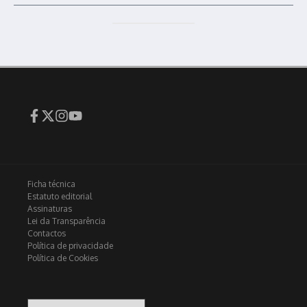
Ficha técnica
Estatuto editorial
Assinaturas
Lei da Transparência
Contactos
Política de privacidade
Política de Cookies
Arquivo