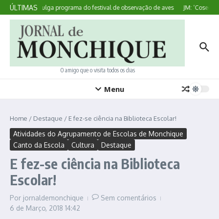
Ir para o conteúdo
ÚLTIMAS
Sagres divulga programa do festival de observação de aves
JM: ‘Coseduras
O amigo que o visita todos os dias
Menu
Home
/
Destaque
/
E fez-se ciência na Biblioteca Escolar!
Atividades do Agrupamento de Escolas de Monchique
Canto da Escola
Cultura
Destaque
E fez-se ciência na Biblioteca
Escolar!
Por
jornaldemonchique
Sem comentários
6 de Março, 2018
14:42