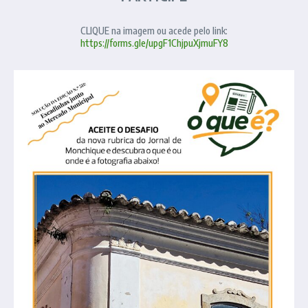
CLIQUE na imagem ou acede pelo link:
https://forms.gle/upgF1ChjpuXjmuFY8