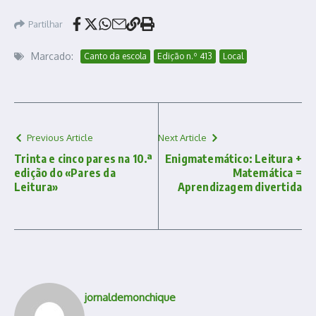
Partilhar
Marcado:
Canto da escola
Edição n.º 413
Local
Previous Article
Next Article
Trinta e cinco pares na 10.ª
Enigmatemático: Leitura +
edição do «Pares da
Matemática =
Leitura»
Aprendizagem divertida
jornaldemonchique