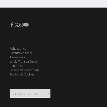
Ficha técnica
Estatuto editorial
Assinaturas
Lei da Transparência
Contactos
Política de privacidade
Política de Cookies
Arquivo