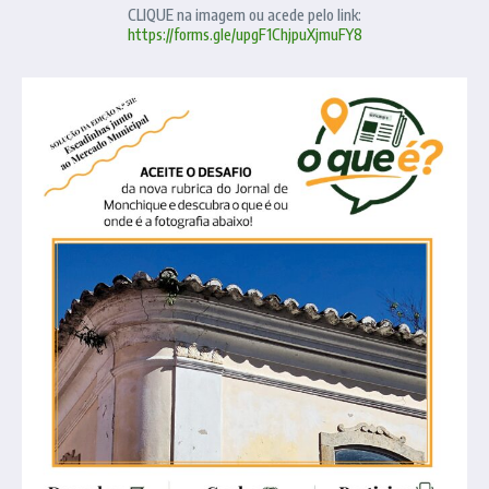
CLIQUE na imagem ou acede pelo link:
https://forms.gle/upgF1ChjpuXjmuFY8