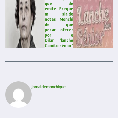
que
de
emite
Fregue
m
sia de
notas
Monchi
de
que
pesar
oferec
por
e
Dilar
‘lanche
Gamito
sénior’
jornaldemonchique