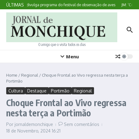
Ir para o conteúdo
ÚLTIMAS
Sagres divulga programa do festival de observação de aves
JM: ‘Cosedu
O amigo que o visita todos os dias
Menu
Home
/
Regional
/
Choque Frontal ao Vivo regressa nesta terça a
Portimão
Cultura
Destaque
Portimão
Regional
Choque Frontal ao Vivo regressa
nesta terça a Portimão
Por
jornaldemonchique
Sem comentários
18 de Novembro, 2024
16:21