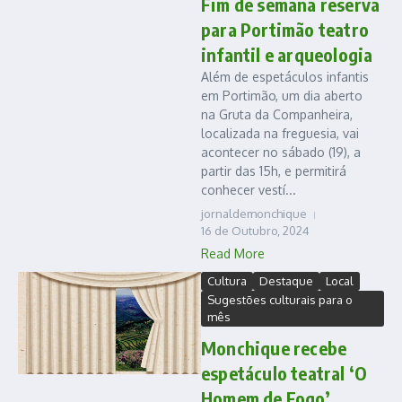
Fim de semana reserva
para Portimão teatro
infantil e arqueologia
Além de espetáculos infantis
em Portimão, um dia aberto
na Gruta da Companheira,
localizada na freguesia, vai
acontecer no sábado (19), a
partir das 15h, e permitirá
conhecer vestí...
jornaldemonchique
16 de Outubro, 2024
Read More
Cultura
Destaque
Local
Sugestões culturais para o
mês
Monchique recebe
espetáculo teatral ‘O
Homem de Fogo’