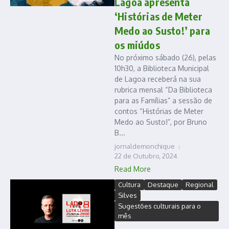
Lagoa apresenta
‘Histórias de Meter
Medo ao Susto!’ para
os miúdos
No próximo sábado (26), pelas
10h30, a Biblioteca Municipal
de Lagoa receberá na sua
rubrica mensal “Da Biblioteca
para as Famílias” a sessão de
contos “Histórias de Meter
Medo ao Susto!”, por Bruno
B...
jornaldemonchique
22 de Outubro, 2024
Read More
Cultura
Destaque
Regional
Silves
Sugestões culturais para o
mês