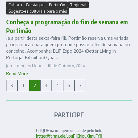
Cultura
Destaque
Portimão
Regional
Sugestões culturais para o mês
Conheça a programação do fim de semana em
Portimão
Já a partir desta sexta-feira (11), Portimão reserva uma variada
programação para quem pretende passar o fim de semana no
concelho. Acompanhe: BLiP Expo 2024 (Better Living in
Portugal Exhibition) Qua...
jornaldemonchique
10 de Outubro, 2024
Read More
1
2
3
4
5
PARTICIPE
CLIQUE na imagem ou acede pelo link:
https://forms.gle/upgF1ChjpuXjmuFY8