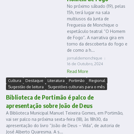
No próximo sábado (19), pelas
15h, terá lugar na sala
multiusos da Junta de
Freguesia de Monchique o
espetáculo teatral “O Homem
de Fogo”. A narrativa gira em
torno da descoberta do fogo e
de como a h...
jornaldemonchique
16 de Outubro, 2024
Read More
Cultura
Destaque
Literatura
Portimão
Regional
Sugestão de leitura
Sugestões culturais para o mês
Biblioteca de Portimão é palco de
apresentação sobre João de Deus
A Biblioteca Municipal Manuel Teixeira Gomes, em Portimão,
vai ser palco na próxima sexta-feira (18), às 18h30, da
apresentação do livro “João de Deus – Vida”, de autoria de
José Alberto Quaresma. A s...