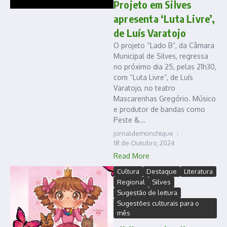
Projeto em Silves
apresenta ‘Luta Livre’,
de Luís Varatojo
O projeto “Lado B”, da Câmara
Municipal de Silves, regressa
no próximo dia 25, pelas 21h30,
com “Luta Livre”, de Luís
Varatojo, no teatro
Mascarenhas Gregório. Músico
e produtor de bandas como
Peste &...
jornaldemonchique
18 de Outubro, 2024
Read More
Cultura
Destaque
Literatura
Regional
Silves
Sugestão de leitura
Sugestões culturais para o
mês