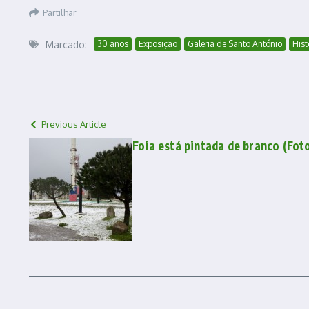
Partilhar
Marcado:
30 anos
Exposição
Galeria de Santo António
Hist
Previous Article
Foia está pintada de branco (Fot