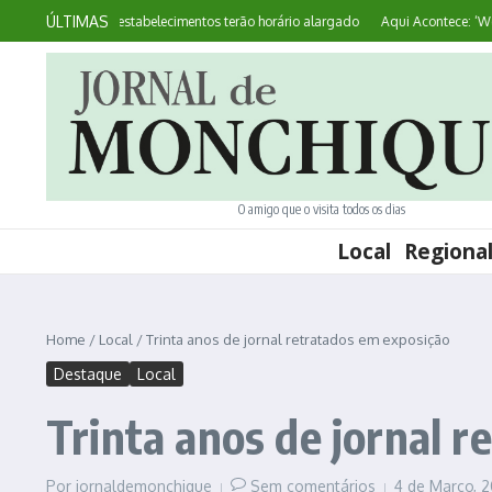
Ir para o conteúdo
ÚLTIMAS
tes no Mirante: estabelecimentos terão horário alargado
Aqui Acontece: ‘World
O amigo que o visita todos os dias
Local
Regiona
Home
/
Local
/
Trinta anos de jornal retratados em exposição
Destaque
Local
Trinta anos de jornal 
Por
jornaldemonchique
Sem comentários
4 de Março, 