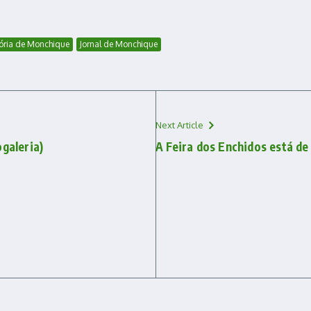
ória de Monchique
Jornal de Monchique
Next Article
ogaleria)
A Feira dos Enchidos está de