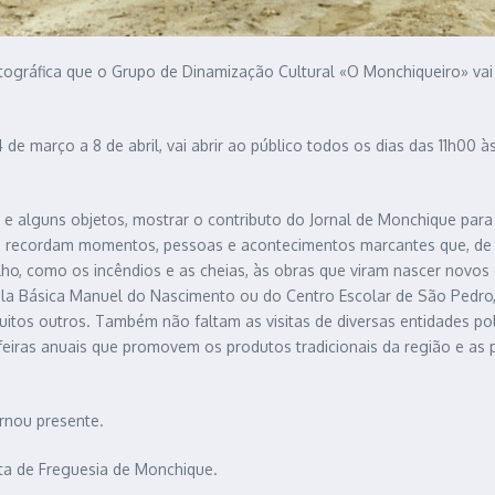
fotográfica que o Grupo de Dinamização Cultural «O Monchiqueiro» va
 de março a 8 de abril, vai abrir ao público todos os dias das 11h00 
s e alguns objetos, mostrar o contributo do Jornal de Monchique para 
que recordam momentos, pessoas e acontecimentos marcantes que, de
o, como os incêndios e as cheias, às obras que viram nascer novos
la Básica Manuel do Nascimento ou do Centro Escolar de São Pedro,
os outros. Também não faltam as visitas de diversas entidades políti
as feiras anuais que promovem os produtos tradicionais da região e as
rnou presente.
ta de Freguesia de Monchique.