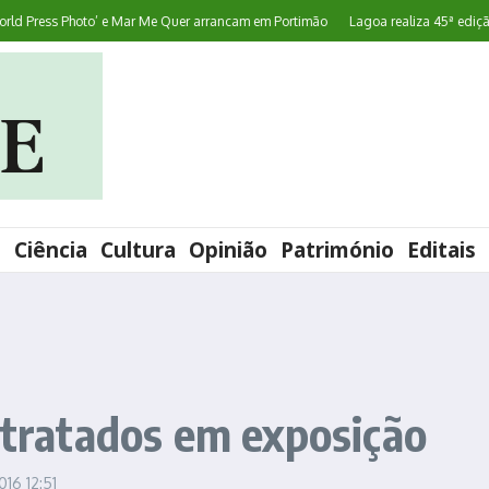
 Press Photo’ e Mar Me Quer arrancam em Portimão
Lagoa realiza 45ª edição d
l
Ciência
Cultura
Opinião
Património
Editais
retratados em exposição
2016
12:51