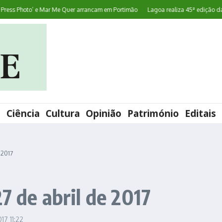
s Photo’ e Mar Me Quer arrancam em Portimão
Lagoa realiza 45ª edição da FATA
l
Ciência
Cultura
Opinião
Património
Editais
 2017
7 de abril de 2017
2017
11:22