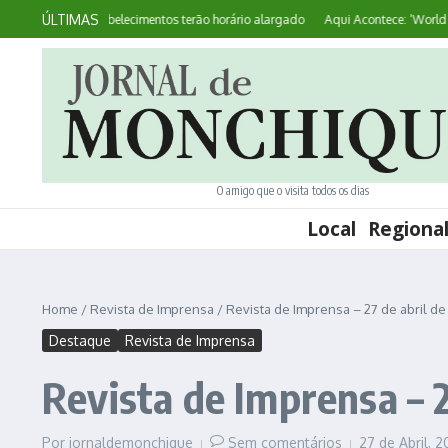
Ir para o conteúdo
ÚLTIMAS
 Mirante: estabelecimentos terão horário alargado
Aqui Acontece: ‘World Pres
O amigo que o visita todos os dias
Local
Regiona
Home
/
Revista de Imprensa
/
Revista de Imprensa – 27 de abril de
Destaque
Revista de Imprensa
Revista de Imprensa – 2
Por
jornaldemonchique
Sem comentários
27 de Abril, 