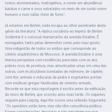
rostos atormentados, maltrapilhos, a comer em abundância
batatas e carne e ovos estrelados no meio de um surdo rumor
humano e num salão cheio de fumo”.
Já estamos em Berlim, nada escapa ao olhar penetrante deste
génio da literatura: “A réplica socialista ao ímpeto de Berlim
Ocidental é o colossal mamarracho da avenida Estaline. É
esmagador, tanto pelas dimensões como pelo mau-gosto.
Uma indigestão de todos os estilos que corresponde ao
critério arquitetónico de Moscovo. A avenida Estaline é uma
imensa perspetiva com residências parecidas com as dos
pobres ricos de província, mas amontoadas umas em cima das
outras, com incalculáveis toneladas de mármore, de capitéis
com flor, animais e máscaras de pedra e esgotantes portais
com estátuas gregas falsificadas de cimento armado.
Recorde-se que esta reportagem é escrita antes da edificação
do muro de Berlim, que ocorreu anos mais tarde. Os viajantes
seguem para Leipzig. Aqui lhe ocorre uma reflexão fulgurante:
“Os operários estão bem, mas não têm consciência política.
Fazem considerações absolutas e não percebem por que