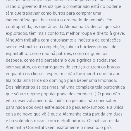
razão o governo lhes diz que o proletariado está no poder e
têm que trabalhar como burros para comprar uma
indumentária que lhes custa o ordenado de um mês. Em
contrapartida, os operários da Alemanha Ocidental, que são
explorados, têm mais conforto, melhor roupa e direito à greve.
Ninguém trabalha com entusiasmo: a indústria de confeções,
sem o estímulo da competição, fabrica horríveis roupas de
espantalho. Como não há patrões, como ninguém os
despede, como não percebem o que significa o socialismo
sem sapatos, os encarregados do serviço cruzam os braços
enquanto os clientes esperam e não lhe importa que façam
fila toda uma tarde do domingo para beber uma limonada.
Dos ministérios às cozinhas, há uma complexa teia burocrática
que só um regime popular podia desenredar (…) O povo não
vê o desenvolvimento da indústria pesada, não quer saber
para nada dos ovos estrelados ao pequeno-almoço, e a única
coisa de novo que vê é que a Alemanha está partida em duas
e há soldados russos com metralhadoras. Os habitantes da
Alemanha Ocidental veem exatamente o mesmo: o país