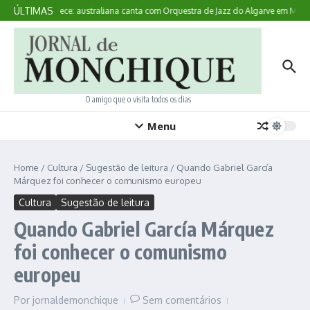
Ir para o conteúdo
ÚLTIMAS
Aqui Acontece: australiana canta com Orquestra de Jazz do Algarve em Monc
O amigo que o visita todos os dias
Menu
Home
/
Cultura
/
Sugestão de leitura
/
Quando Gabriel García
Márquez foi conhecer o comunismo europeu
Cultura
Sugestão de leitura
Quando Gabriel García Márquez
foi conhecer o comunismo
europeu
Por
jornaldemonchique
Sem comentários