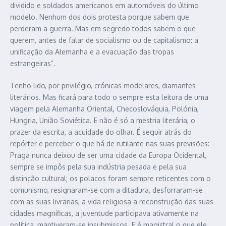
dividido e soldados americanos em automóveis do último
modelo. Nenhum dos dois protesta porque sabem que
perderam a guerra. Mas em segredo todos sabem o que
querem, antes de falar de socialismo ou de capitalismo: a
unificação da Alemanha e a evacuação das tropas
estrangeiras”.
Tenho lido, por privilégio, crónicas modelares, diamantes
literários. Mas ficará para todo o sempre esta leitura de uma
viagem pela Alemanha Oriental, Checoslováquia, Polónia,
Hungria, União Soviética. E não é só a mestria literária, o
prazer da escrita, a acuidade do olhar. É seguir atrás do
repórter e perceber o que há de rutilante nas suas previsões:
Praga nunca deixou de ser uma cidade da Europa Ocidental,
sempre se impôs pela sua indústria pesada e pela sua
distinção cultural; os polacos foram sempre reticentes com o
comunismo, resignaram-se com a ditadura, desforraram-se
com as suas livrarias, a vida religiosa a reconstrução das suas
cidades magníficas, a juventude participava ativamente na
política, mantiveram-se insubmissos. E é magistral o que ele