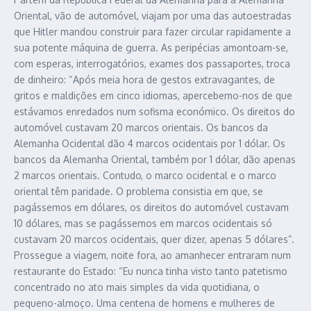
Oriental, vão de automóvel, viajam por uma das autoestradas
que Hitler mandou construir para fazer circular rapidamente a
sua potente máquina de guerra. As peripécias amontoam-se,
com esperas, interrogatórios, exames dos passaportes, troca
de dinheiro: “Após meia hora de gestos extravagantes, de
gritos e maldições em cinco idiomas, apercebemo-nos de que
estávamos enredados num sofisma económico. Os direitos do
automóvel custavam 20 marcos orientais. Os bancos da
Alemanha Ocidental dão 4 marcos ocidentais por 1 dólar. Os
bancos da Alemanha Oriental, também por 1 dólar, dão apenas
2 marcos orientais. Contudo, o marco ocidental e o marco
oriental têm paridade. O problema consistia em que, se
pagássemos em dólares, os direitos do automóvel custavam
10 dólares, mas se pagássemos em marcos ocidentais só
custavam 20 marcos ocidentais, quer dizer, apenas 5 dólares”.
Prossegue a viagem, noite fora, ao amanhecer entraram num
restaurante do Estado: “Eu nunca tinha visto tanto patetismo
concentrado no ato mais simples da vida quotidiana, o
pequeno-almoço. Uma centena de homens e mulheres de