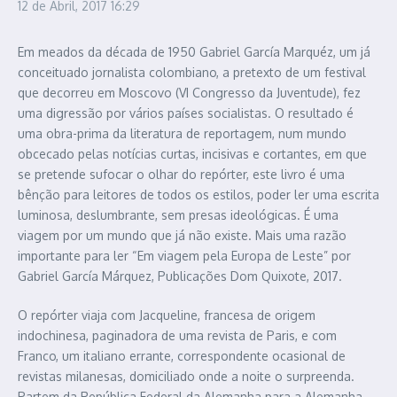
12 de Abril, 2017
16:29
Em meados da década de 1950 Gabriel García Marquéz, um já
conceituado jornalista colombiano, a pretexto de um festival
que decorreu em Moscovo (VI Congresso da Juventude), fez
uma digressão por vários países socialistas. O resultado é
uma obra-prima da literatura de reportagem, num mundo
obcecado pelas notícias curtas, incisivas e cortantes, em que
se pretende sufocar o olhar do repórter, este livro é uma
bênção para leitores de todos os estilos, poder ler uma escrita
luminosa, deslumbrante, sem presas ideológicas. É uma
viagem por um mundo que já não existe. Mais uma razão
importante para ler “Em viagem pela Europa de Leste” por
Gabriel García Márquez, Publicações Dom Quixote, 2017.
O repórter viaja com Jacqueline, francesa de origem
indochinesa, paginadora de uma revista de Paris, e com
Franco, um italiano errante, correspondente ocasional de
revistas milanesas, domiciliado onde a noite o surpreenda.
Partem da República Federal da Alemanha para a Alemanha