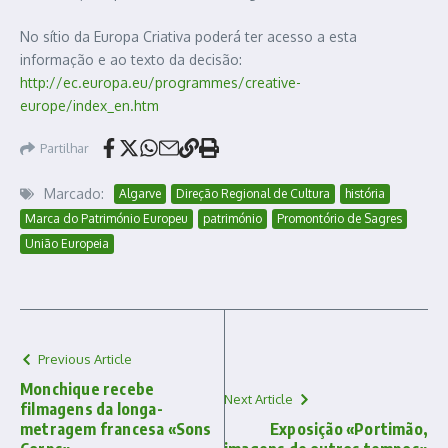
No sítio da Europa Criativa poderá ter acesso a esta
informação e ao texto da decisão:
http://ec.europa.eu/programmes/creative-
europe/index_en.htm
Partilhar
Marcado:
Algarve
Direção Regional de Cultura
história
Marca do Património Europeu
património
Promontório de Sagres
União Europeia
Previous Article
Monchique recebe
Next Article
filmagens da longa-
metragem francesa «Sons
Exposição «Portimão,