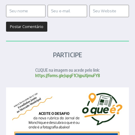
PARTICIPE
CLIQUE na imagem ou acede pelo link:
https://forms.gle/upgF1ChjpuXjmuFY8