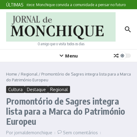
Ir para o conteúdo
ÚLTIMAS
Aqui Acontece: Monchique convida a comunidade a pensar no futuro
Veja
O amigo que o visita todos os dias
Menu
Home
/
Regional
/
Promontório de Sagres integra lista para a Marca
do Património Europeu
Cultura
Destaque
Regional
Promontório de Sagres integra
lista para a Marca do Património
Europeu
Por
jornaldemonchique
Sem comentários