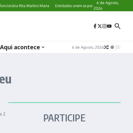
6 de Agosto,
uncionária Rita Martins Maria
Entidades unem-se por legislação específica de p
2026
Aqui acontece
6 de Agosto, 2026
peu
a 2
PARTICIPE