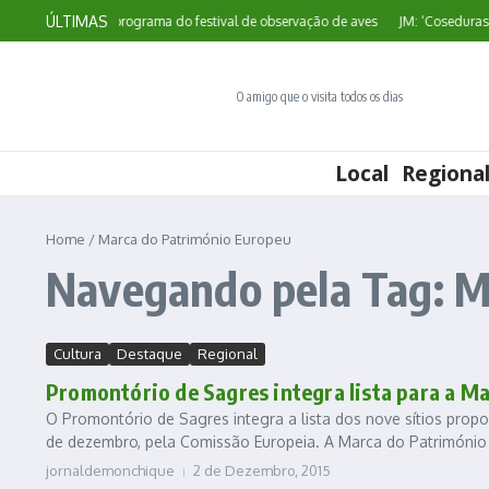
Ir para o conteúdo
ÚLTIMAS
Sagres divulga programa do festival de observação de aves
JM: ‘Coseduras Cr
O amigo que o visita todos os dias
Local
Regiona
Home
/
Marca do Património Europeu
Navegando pela Tag: M
Cultura
Destaque
Regional
Promontório de Sagres integra lista para a M
O Promontório de Sagres integra a lista dos nove sítios prop
de dezembro, pela Comissão Europeia. A Marca do Património 
jornaldemonchique
2 de Dezembro, 2015