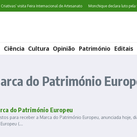
iativas’ visita Feira Internacional de Artesanato
Monchique declara luto pela f
l
Ciência
Cultura
Opinião
Património
Editais
arca do Património Euro
arca do Património Europeu
ostos para receber a Marca do Património Europeu, anunciada hoje, di
Europeu (...