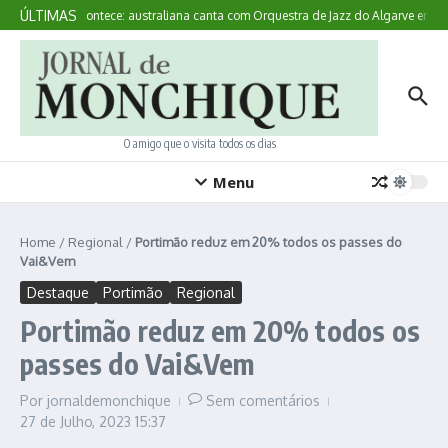
Ir para o conteúdo
ÚLTIMAS
Aqui Acontece: australiana canta com Orquestra de Jazz do Algarve em M
O amigo que o visita todos os dias
Menu
Home
/
Regional
/
Portimão reduz em 20% todos os passes do
Vai&Vem
Destaque
Portimão
Regional
Portimão reduz em 20% todos os
passes do Vai&Vem
Por
jornaldemonchique
Sem comentários
27 de Julho, 2023
15:37