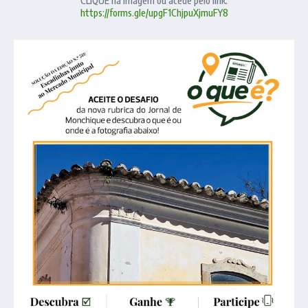
CLIQUE na imagem ou acede pelo link:
https://forms.gle/upgF1ChjpuXjmuFY8