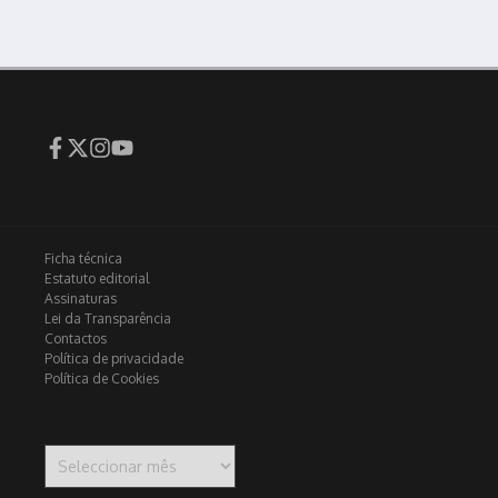
Ficha técnica
Estatuto editorial
Assinaturas
Lei da Transparência
Contactos
Política de privacidade
Política de Cookies
Arquivo