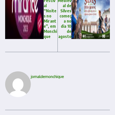
Festiv
Mediev
al
al de
“Noite
Silves
s no
começ
Mirant
a no
e”, em
dia 10
Monchi
de
que
agosto
jornaldemonchique